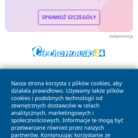
SPRAWDŹ SZCZEGÓŁY
autopromocja
Nasza strona korzysta z plików cookies, aby
działała prawidłowo. Używamy także plików
cookies i podobnych technologii od
zewnętrznych dostawców w celach
Copyright © 2026 belchatowski24.pl Wszystkie prawa
analitycznych, marketingowych i
zastrzeżone.
społecznościowych. Informacje te mogą być
przetwarzane również przez naszych
partnerów. Kontynuując korzystanie ze
Polityka
Polityka