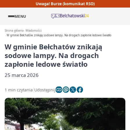
Uwaga! Burze (komunikat RSO)
MENU
Strona główna
Wiadomości
W gminie Bełchatów znikają sodowe lampy. Na drogach zapłonie ledowe światło
W gminie Bełchatów znikają
sodowe lampy. Na drogach
zapłonie ledowe światło
25 marca 2026
1 min czytania
Udostępnij