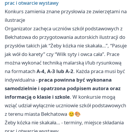
prac i otwarcie wystawy
Konkurs zamienia znane przysłowia ze zwierzętami na
ilustracje
Organizator zachęca uczniów szkół podstawowych z
Bełchatowa do przygotowania autorskich ilustracji do
przysłów takich jak “Żeby kózka nie skakała…”, “Pasuje
jak wół do karety” czy “Wilk syty i owca cała”. Prace
można wykonać techniką malarską i/lub rysunkową
na formatach
A-4, A-3 lub A-2
. Każda praca musi być
indywidualna -
praca powinna być wykonana
samodzielnie i opatrzona podpisem autora oraz
informacją o klasie i szkole
. W konkursie mogą
wziąć udział wyłącznie uczniowie szkół podstawowych
z terenu miasta Bełchatowa 😊🎨
Żeby kózka nie skakała… - terminy, miejsce składania
prac i otwarcie wystawy