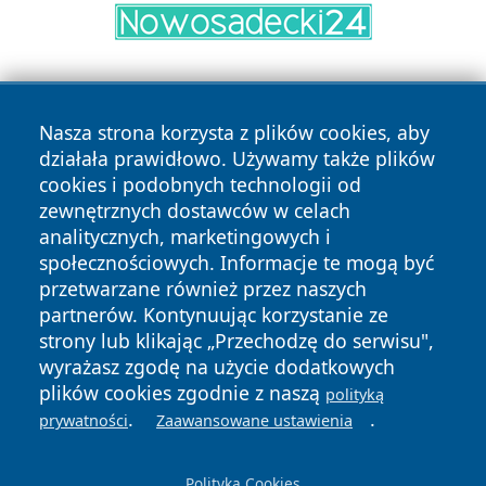
Nasza strona korzysta z plików cookies, aby
działała prawidłowo. Używamy także plików
cookies i podobnych technologii od
zewnętrznych dostawców w celach
Copyright © 2026 belchatowski24.pl Wszystkie prawa
analitycznych, marketingowych i
zastrzeżone.
społecznościowych. Informacje te mogą być
przetwarzane również przez naszych
partnerów. Kontynuując korzystanie ze
Polityka
Polityka
News
Autorzy
strony lub klikając „Przechodzę do serwisu",
Prywatności
Cookies
wyrażasz zgodę na użycie dodatkowych
plików cookies zgodnie z naszą
polityką
.
.
prywatności
Zaawansowane ustawienia
Polityka Cookies