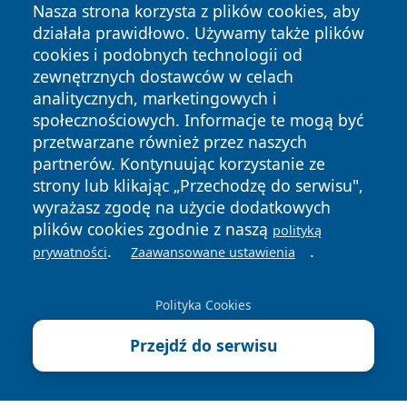
Nasza strona korzysta z plików cookies, aby
działała prawidłowo. Używamy także plików
cookies i podobnych technologii od
zewnętrznych dostawców w celach
analitycznych, marketingowych i
społecznościowych. Informacje te mogą być
przetwarzane również przez naszych
Copyright © 2026 belchatowski24.pl Wszystkie prawa
partnerów. Kontynuując korzystanie ze
zastrzeżone.
strony lub klikając „Przechodzę do serwisu",
wyrażasz zgodę na użycie dodatkowych
plików cookies zgodnie z naszą
polityką
Polityka
Polityka
.
.
News
Autorzy
prywatności
Zaawansowane ustawienia
Prywatności
Cookies
Polityka Cookies
Przejdź do serwisu