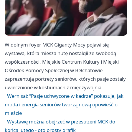
W dolnym foyer MCK Giganty Mocy pojawi się
wystawa, która miesza nutę nostalgii ze swobodą
współczesności. Miejskie Centrum Kultury i Miejski
Ośrodek Pomocy Społecznej w Bełchatowie
zaprezentują portrety seniorów, których pasje zostały
uwiecznione w kostiumach z międzywojnia.
Wernisaż “Pasje uchwycone w kadrze” pokazuje, jak
moda i energia seniorów tworzą nową opowieść o
mieście
Wystawę można obejrzeć w przestrzeni MCK do
końca lutego - oto prosty grafik