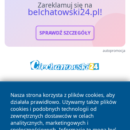
Zareklamuj się na
belchatowski24.pl!
SPRAWDŹ SZCZEGÓŁY
autopromocja
Nasza strona korzysta z plików cookies, aby
działała prawidłowo. Używamy także plików
cookies i podobnych technologii od
zewnętrznych dostawców w celach
Copyright © 2026 belchatowski24.pl Wszystkie prawa
analitycznych, marketingowych i
zastrzeżone.
społecznościowych. Informacje te mogą być