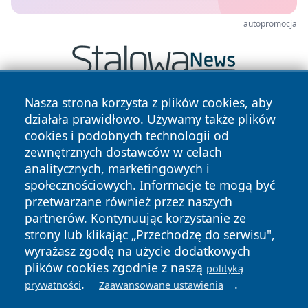
autopromocja
Nasza strona korzysta z plików cookies, aby
działała prawidłowo. Używamy także plików
cookies i podobnych technologii od
zewnętrznych dostawców w celach
analitycznych, marketingowych i
społecznościowych. Informacje te mogą być
Copyright © 2026 belchatowski24.pl Wszystkie prawa
przetwarzane również przez naszych
zastrzeżone.
partnerów. Kontynuując korzystanie ze
strony lub klikając „Przechodzę do serwisu",
Polityka
Polityka
wyrażasz zgodę na użycie dodatkowych
News
Autorzy
Prywatności
Cookies
plików cookies zgodnie z naszą
polityką
.
.
prywatności
Zaawansowane ustawienia