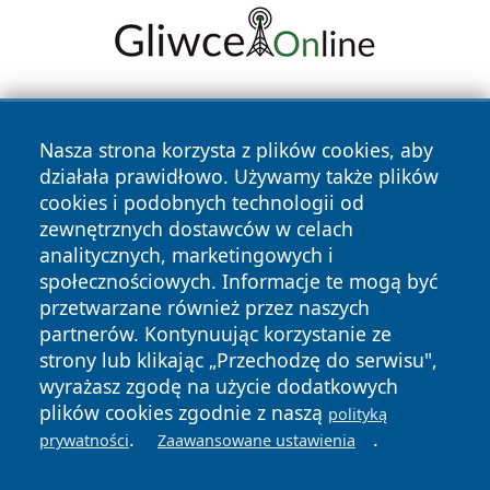
Nasza strona korzysta z plików cookies, aby
działała prawidłowo. Używamy także plików
cookies i podobnych technologii od
zewnętrznych dostawców w celach
Copyright © 2026 belchatowski24.pl Wszystkie prawa
analitycznych, marketingowych i
zastrzeżone.
społecznościowych. Informacje te mogą być
przetwarzane również przez naszych
partnerów. Kontynuując korzystanie ze
Polityka
Polityka
News
Autorzy
strony lub klikając „Przechodzę do serwisu",
Prywatności
Cookies
wyrażasz zgodę na użycie dodatkowych
plików cookies zgodnie z naszą
polityką
.
.
prywatności
Zaawansowane ustawienia