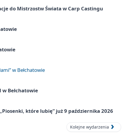
cje do Mistrzostw Świata w Carp Castingu
hatowie
atowie
łami” w Bełchatowie
d w Bełchatowie
„Piosenki, które lubię” już 9 października 2026
Kolejne wydarzenia