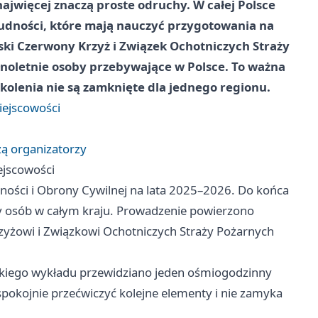
najwięcej znaczą proste odruchy. W całej Polsce
ludności, które mają nauczyć przygotowania na
ski Czerwony Krzyż i Związek Ochotniczych Straży
łnoletnie osoby przebywające w Polsce. To ważna
olenia nie są zamknięte dla jednego regionu.
iejscowości
zą organizatorzy
ejscowości
ści i Obrony Cywilnej na lata 2025–2026. Do końca
cy osób w całym kraju. Prowadzenie powierzono
yżowi i Związkowi Ochotniczych Straży Pożarnych
tkiego wykładu przewidziano jeden ośmiogodzinny
spokojnie przećwiczyć kolejne elementy i nie zamyka