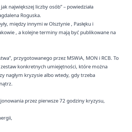
jak największej liczby osób” – powiedziała
Magdalena Roguska.
były, między innymi w
Olsztynie
, Pasłęku i
akowie
, a kolejne terminy mają być publikowane na
eństwa”, przygotowanego przez MSWiA, MON i RCB. To
cz zestaw konkretnych umiejętności, które można
y nagłym kryzysie albo wtedy, gdy trzeba
nątrz.
jonowania przez pierwsze 72 godziny kryzysu,
ergii,