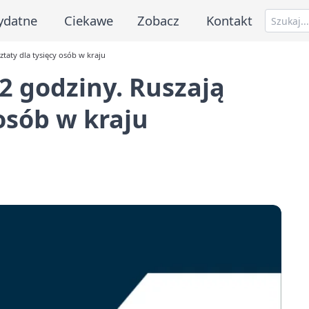
ydatne
Ciekawe
Zobacz
Kontakt
taty dla tysięcy osób w kraju
2 godziny. Ruszają
osób w kraju