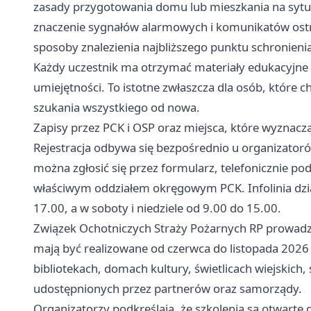
zasady przygotowania domu lub mieszkania na sytu
znaczenie sygnałów alarmowych i komunikatów ost
sposoby znalezienia najbliższego punktu schronieni
Każdy uczestnik ma otrzymać materiały edukacyjne
umiejętności. To istotne zwłaszcza dla osób, które c
szukania wszystkiego od nowa.
Zapisy przez PCK i OSP oraz miejsca, które wyznacz
Rejestracja odbywa się bezpośrednio u organizato
można zgłosić się przez formularz, telefonicznie p
właściwym oddziałem okręgowym PCK. Infolinia dzia
17.00, a w soboty i niedziele od 9.00 do 15.00.
Związek Ochotniczych Straży Pożarnych RP prowadzi
mają być realizowane od czerwca do listopada 2026 
bibliotekach, domach kultury, świetlicach wiejskich, 
udostępnionych przez partnerów oraz samorządy.
Organizatorzy podkreślają, że szkolenia są otwarte 