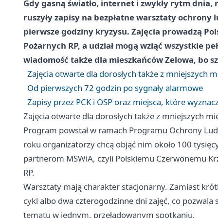
Gdy gasną światło, internet i zwykły rytm dnia, 
ruszyły zapisy na bezpłatne warsztaty ochrony 
pierwsze godziny kryzysu. Zajęcia prowadzą Pol
Pożarnych RP, a udział mogą wziąć wszystkie pe
wiadomość także dla mieszkańców Zelowa, bo szk
Zajęcia otwarte dla dorosłych także z mniejszych m
Od pierwszych 72 godzin po sygnały alarmowe
Zapisy przez PCK i OSP oraz miejsca, które wyznac
Zajęcia otwarte dla dorosłych także z mniejszych mi
Program powstał w ramach Programu Ochrony Ludno
roku organizatorzy chcą objąć nim około 100 tysię
partnerom MSWiA, czyli Polskiemu Czerwonemu Krz
RP.
Warsztaty mają charakter stacjonarny. Zamiast kró
cykl albo dwa czterogodzinne dni zajęć, co pozwala 
tematu w jednym, przeładowanym spotkaniu.