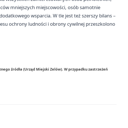
ńców mniejszych miejscowości, osób samotnie
odatkowego wsparcia. W tle jest też szerszy bilans –
esu ochrony ludności i obrony cywilnej przeszkolono
znego źródła (Urząd Miejski Zelów). W przypadku zastrzeżeń