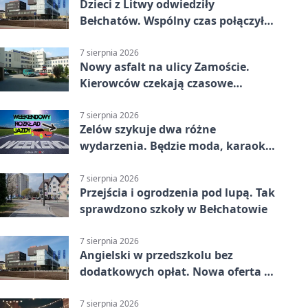
Dzieci z Litwy odwiedziły
Bełchatów. Wspólny czas połączył
regiony
7 sierpnia 2026
Nowy asfalt na ulicy Zamoście.
Kierowców czekają czasowe
utrudnienia
7 sierpnia 2026
Zelów szykuje dwa różne
wydarzenia. Będzie moda, karaoke
i piknik
7 sierpnia 2026
Przejścia i ogrodzenia pod lupą. Tak
sprawdzono szkoły w Bełchatowie
7 sierpnia 2026
Angielski w przedszkolu bez
dodatkowych opłat. Nowa oferta w
Bełchatowie
7 sierpnia 2026