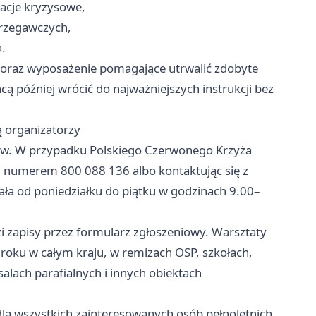
acje kryzysowe,
rzegawczych,
a.
 oraz wyposażenie pomagające utrwalić zdobyte
hcą później wrócić do najważniejszych instrukcji bez
ą organizatorzy
rów. W przypadku Polskiego Czerwonego Krzyża
od numerem 800 088 136 albo kontaktując się z
ła od poniedziałku do piątku w godzinach 9.00–
 zapisy przez formularz zgłoszeniowy. Warsztaty
roku w całym kraju, w remizach OSP, szkołach,
salach parafialnych i innych obiektach
dla wszystkich zainteresowanych osób pełnoletnich,