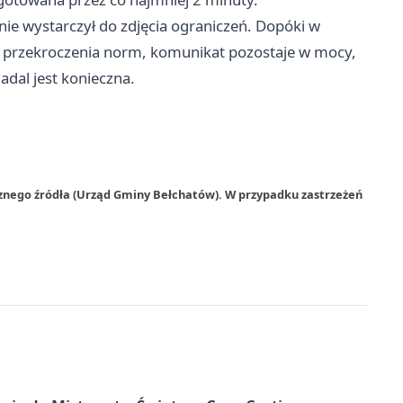
 nie wystarczył do zdjęcia ograniczeń. Dopóki w
ę przekroczenia norm, komunikat pozostaje w mocy,
adal jest konieczna.
rznego źródła (Urząd Gminy Bełchatów). W przypadku zastrzeżeń