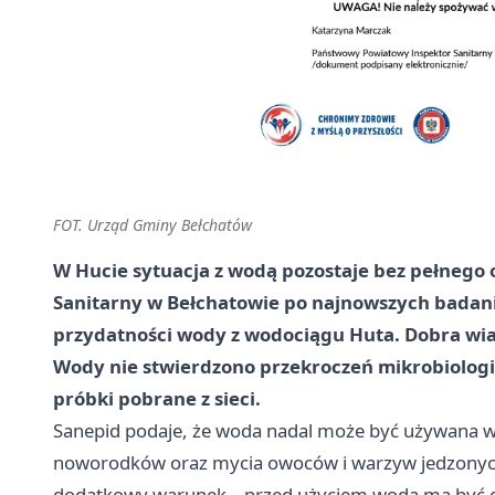
FOT. Urząd Gminy Bełchatów
W Hucie sytuacja z wodą pozostaje bez pełnego
Sanitarny w Bełchatowie po najnowszych badan
przydatności wody z wodociągu Huta. Dobra wiad
Wody nie stwierdzono przekroczeń mikrobiologi
próbki pobrane z sieci.
Sanepid podaje, że woda nadal może być używana w
noworodków oraz mycia owoców i warzyw jedzonyc
dodatkowy warunek – przed użyciem woda ma być g