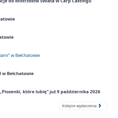
cje do Mistrzostw Świata w Carp Castingu
hatowie
atowie
łami” w Bełchatowie
d w Bełchatowie
„Piosenki, które lubię” już 9 października 2026
Kolejne wydarzenia