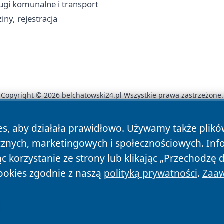
ugi komunalne i transport
ny, rejestracja
Copyright © 2026 belchatowski24.pl Wszystkie prawa zastrzeżone.
es, aby działała prawidłowo. Używamy także plik
News
Autorzy
Polityka Prywatności
Polityka Cookie
cznych, marketingowych i społecznościowych. Inf
 korzystanie ze strony lub klikając „Przechodzę 
ookies zgodnie z naszą
polityką prywatności
.
Zaaw