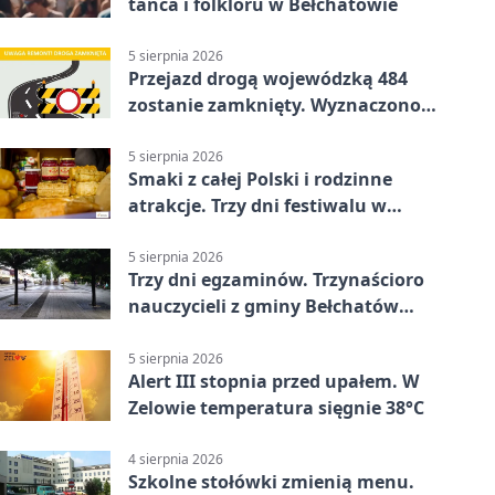
tańca i folkloru w Bełchatowie
5 sierpnia 2026
Przejazd drogą wojewódzką 484
zostanie zamknięty. Wyznaczono
objazdy
5 sierpnia 2026
Smaki z całej Polski i rodzinne
atrakcje. Trzy dni festiwalu w
Bełchatowie
5 sierpnia 2026
Trzy dni egzaminów. Trzynaścioro
nauczycieli z gminy Bełchatów
sprawdza swoje kompetencje
5 sierpnia 2026
Alert III stopnia przed upałem. W
Zelowie temperatura sięgnie 38°C
4 sierpnia 2026
Szkolne stołówki zmienią menu.