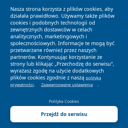
Nasza strona korzysta z plików cookies, aby
działała prawidłowo. Używamy także plików
cookies i podobnych technologii od
zewnętrznych dostawców w celach
analitycznych, marketingowych i
społecznościowych. Informacje te mogą być
przetwarzane również przez naszych
Copyright © 2026 belchatowski24.pl Wszystkie prawa
partnerów. Kontynuując korzystanie ze
zastrzeżone.
strony lub klikając „Przechodzę do serwisu",
wyrażasz zgodę na użycie dodatkowych
plików cookies zgodnie z naszą
polityką
Polityka
Polityka
News
Autorzy
.
.
prywatności
Zaawansowane ustawienia
Prywatności
Cookies
Polityka Cookies
Przejdź do serwisu