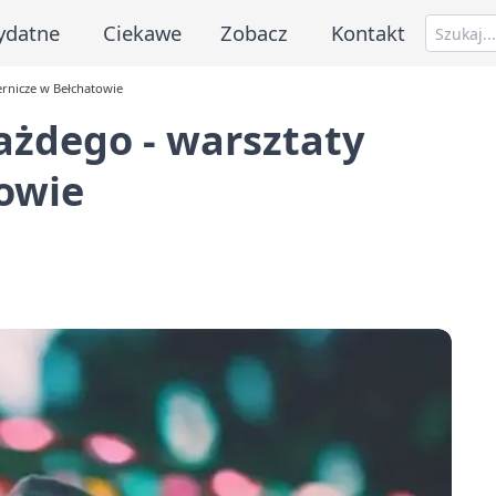
ydatne
Ciekawe
Zobacz
Kontakt
ernicze w Bełchatowie
każdego - warsztaty
owie