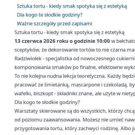
Sztuka tortu - kiedy smak spotyka się z estetyką
Dla kogo te słodkie godziny?
Ważne szczegóły przed zapisami
Sztuka tortu - kiedy smak spotyka się z estetyką
13 czerwca 2026 roku o godzinie 10:00
w bełchato
sceptyków, że dekorowanie tortów to nie czarna ma
Radziwiołek - specjalistka od nowoczesnego cukiern
komponowania smaków po finalne, efektowne wyko
To nie kolejna nudna lekcja teoretyczna. Każdy będz
pracować ze śmietanką, mascarpone i czekoladą, b
wafelki, biszkopt - składniki znane, ale użyte w nie
Dla kogo te słodkie godziny?
Warsztaty skierowane są do wszystkich, którzy chcą 
od poziomu zaawansowania. Możesz nie umieć nawet 
przygotowania tortu, który zachwyci rodzinę. Albo ju