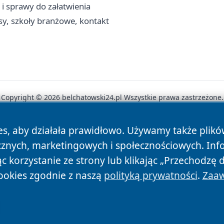
 i sprawy do załatwienia
y, szkoły branżowe, kontakt
Copyright © 2026 belchatowski24.pl Wszystkie prawa zastrzeżone.
es, aby działała prawidłowo. Używamy także plik
News
Autorzy
Polityka Prywatności
Polityka Cookie
cznych, marketingowych i społecznościowych. Inf
 korzystanie ze strony lub klikając „Przechodzę 
ookies zgodnie z naszą
polityką prywatności
.
Zaaw