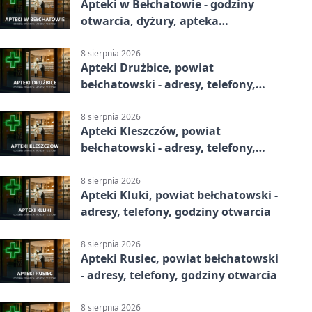
Apteki w Bełchatowie - godziny
otwarcia, dyżury, apteka
całodobowa
8 sierpnia 2026
Apteki Drużbice, powiat
bełchatowski - adresy, telefony,
godziny otwarcia
8 sierpnia 2026
Apteki Kleszczów, powiat
bełchatowski - adresy, telefony,
godziny otwarcia
8 sierpnia 2026
Apteki Kluki, powiat bełchatowski -
adresy, telefony, godziny otwarcia
8 sierpnia 2026
Apteki Rusiec, powiat bełchatowski
- adresy, telefony, godziny otwarcia
8 sierpnia 2026