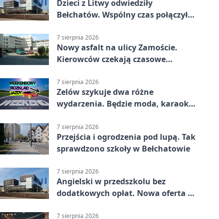
Dzieci z Litwy odwiedziły
Bełchatów. Wspólny czas połączył
regiony
7 sierpnia 2026
Nowy asfalt na ulicy Zamoście.
Kierowców czekają czasowe
utrudnienia
7 sierpnia 2026
Zelów szykuje dwa różne
wydarzenia. Będzie moda, karaoke
i piknik
7 sierpnia 2026
Przejścia i ogrodzenia pod lupą. Tak
sprawdzono szkoły w Bełchatowie
7 sierpnia 2026
Angielski w przedszkolu bez
dodatkowych opłat. Nowa oferta w
Bełchatowie
7 sierpnia 2026