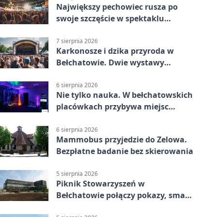
Największy pechowiec rusza po
swoje szczęście w spektaklu
„Najdroższy”.
7 sierpnia 2026
Karkonosze i dzika przyroda w
Bełchatowie. Dwie wystawy
fotografii
6 sierpnia 2026
Nie tylko nauka. W bełchatowskich
placówkach przybywa miejsc
terapii
6 sierpnia 2026
Mammobus przyjedzie do Zelowa.
Bezpłatne badanie bez skierowania
5 sierpnia 2026
Piknik Stowarzyszeń w
Bełchatowie połączy pokazy, smaki
i spotkania