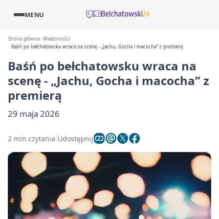
MENU
Strona główna
Wiadomości
Baśń po bełchatowsku wraca na scenę - „Jachu, Gocha i macocha” z premierą
Baśń po bełchatowsku wraca na
scenę - „Jachu, Gocha i macocha” z
premierą
29 maja 2026
2 min czytania
Udostępnij