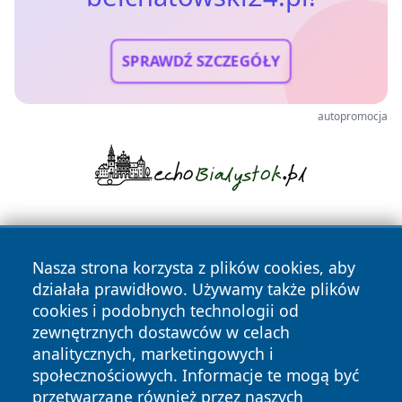
SPRAWDŹ SZCZEGÓŁY
autopromocja
Nasza strona korzysta z plików cookies, aby
działała prawidłowo. Używamy także plików
cookies i podobnych technologii od
zewnętrznych dostawców w celach
Copyright © 2026 belchatowski24.pl Wszystkie prawa
analitycznych, marketingowych i
zastrzeżone.
społecznościowych. Informacje te mogą być
przetwarzane również przez naszych