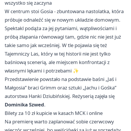
wszystko się zaczyna
W centrum stoi Gosia - zbuntowana nastolatka, która
próbuje odnaleźć się w nowym układzie domowym.
Spektakl podąża za jej pytaniami, wątpliwościami i
próbą złapania równowagi tam, gdzie nic nie jest już
takie samo jak wcześniej. W tle pojawia się też
Tajemniczy Las, który w tej historii nie jest tylko
baśniową scenerią, ale miejscem konfrontacji z
własnymi lękami i potrzebami ✨
Przedstawienie powstało na podstawie baśni „Jaś i
Małgosia” braci Grimm oraz sztuki „Jachu i Gośka”
autorstwa Hanki Dziubińskiej. Reżyserią zajęła się
Dominika Szwed
.
Bilety za 10 zł kupicie w kasach MCK i online
Na premierę warto zaplanować sobie czerwcowy
wieczór wcześniej, bo wejściówki są już w sprzedaży.