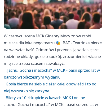
W czerwcu scena MCK Giganty Mocy znów zrobi
miejsce dla lokalnego teatru 🎭. BAT - Teatrinka bierze
na warsztat baśń Grimmów i przenosi ją w dzisiejsze
rodzinne układy, gdzie o spokój, zrozumienie i własne
miejsce trzeba czasem zawalczyć.
„Jachu, Gocha i macocha” w MCK - baśń sprzed lat w
bardzo współczesnym wydaniu
Gosia bierze na siebie ciężar całej opowieści i to od
niej wszystko się zaczyna
Bilety za 10 zł kupicie w kasach MCK i online
„Jachu, Gocha i macocha” w MCK - baśń sprzed lat w