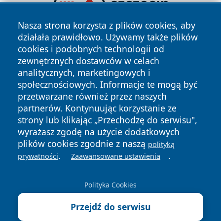
Nasza strona korzysta z plików cookies, aby
działała prawidłowo. Używamy także plików
cookies i podobnych technologii od
zewnętrznych dostawców w celach
analitycznych, marketingowych i
społecznościowych. Informacje te mogą być
przetwarzane również przez naszych
partnerów. Kontynuując korzystanie ze
strony lub klikając „Przechodzę do serwisu",
Copyright © 2026 belchatowski24.pl Wszystkie prawa
zastrzeżone.
wyrażasz zgodę na użycie dodatkowych
plików cookies zgodnie z naszą
polityką
.
.
prywatności
Zaawansowane ustawienia
Polityka
Polityka
News
Autorzy
Prywatności
Cookies
Polityka Cookies
Przejdź do serwisu