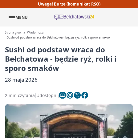
Uwaga! Burze (komunikat RSO)
MENU
Strona główna
Wiadomości
Sushi od podstaw wraca do Bełchatowa - będzie ryż, rolki i sporo smaków
Sushi od podstaw wraca do
Bełchatowa - będzie ryż, rolki i
sporo smaków
28 maja 2026
2 min czytania
Udostępnij