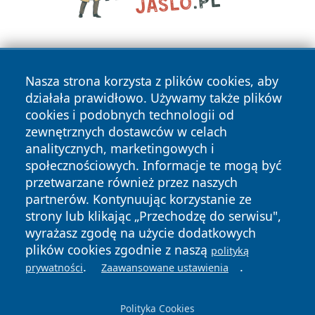
Nasza strona korzysta z plików cookies, aby
działała prawidłowo. Używamy także plików
cookies i podobnych technologii od
zewnętrznych dostawców w celach
Copyright © 2026 belchatowski24.pl Wszystkie prawa
analitycznych, marketingowych i
zastrzeżone.
społecznościowych. Informacje te mogą być
przetwarzane również przez naszych
partnerów. Kontynuując korzystanie ze
Polityka
Polityka
News
Autorzy
strony lub klikając „Przechodzę do serwisu",
Prywatności
Cookies
wyrażasz zgodę na użycie dodatkowych
plików cookies zgodnie z naszą
polityką
.
.
prywatności
Zaawansowane ustawienia
Polityka Cookies