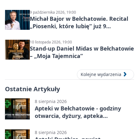
9 października 2026, 19:00
Michał Bajor w Bełchatowie. Recital
„Piosenki, które lubię” już 9
października 2026
10 listopada 2026, 19:00
Stand-up Daniel Midas w Bełchatowie
– „Moja Tajemnica”
Kolejne wydarzenia
Ostatnie Artykuły
8 sierpnia 2026
Apteki w Bełchatowie - godziny
otwarcia, dyżury, apteka
całodobowa
8 sierpnia 2026