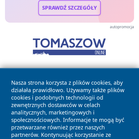
SPRAWDŹ SZCZEGÓŁY
autopromocja
Nasza strona korzysta z plików cookies, aby
działała prawidłowo. Używamy także plików
cookies i podobnych technologii od
zewnętrznych dostawców w celach
Copyright © 2026 belchatowski24.pl Wszystkie prawa
analitycznych, marketingowych i
zastrzeżone.
społecznościowych. Informacje te mogą być
przetwarzane również przez naszych
partnerów. Kontynuując korzystanie ze
Polityka
Polityka
News
Autorzy