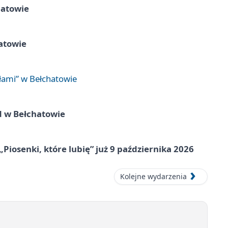
hatowie
atowie
łami” w Bełchatowie
d w Bełchatowie
„Piosenki, które lubię” już 9 października 2026
Kolejne wydarzenia