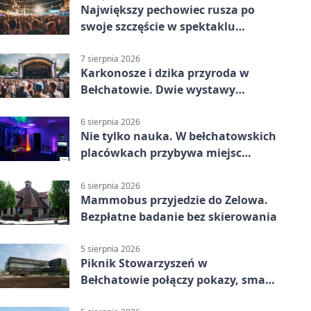
Największy pechowiec rusza po
swoje szczęście w spektaklu
„Najdroższy”.
7 sierpnia 2026
Karkonosze i dzika przyroda w
Bełchatowie. Dwie wystawy
fotografii
6 sierpnia 2026
Nie tylko nauka. W bełchatowskich
placówkach przybywa miejsc
terapii
6 sierpnia 2026
Mammobus przyjedzie do Zelowa.
Bezpłatne badanie bez skierowania
5 sierpnia 2026
Piknik Stowarzyszeń w
Bełchatowie połączy pokazy, smaki
i spotkania