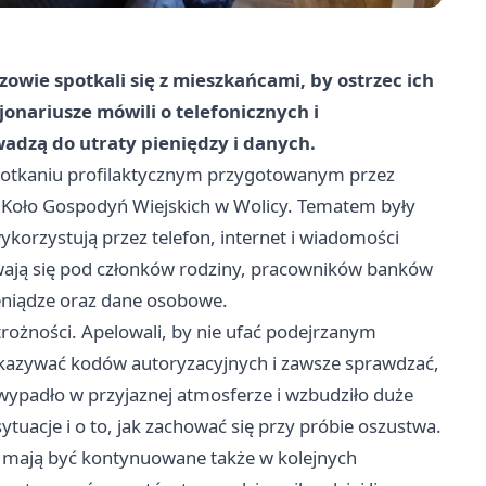
zowie spotkali się z mieszkańcami, by ostrzec ich
nariusze mówili o telefonicznych i
wadzą do utraty pieniędzy i danych.
spotkaniu profilaktycznym przygotowanym przez
 Koło Gospodyń Wiejskich w Wolicy. Tematem były
korzystują przez telefon, internet i wiadomości
ywają się pod członków rodziny, pracowników banków
pieniądze oraz dane osobowe.
trożności. Apelowali, by nie ufać podejrzanym
zekazywać kodów autoryzacyjnych i zawsze sprawdzać,
ypadło w przyjaznej atmosferze i wzbudziło duże
tuacje i o to, jak zachować się przy próbie oszustwa.
ów mają być kontynuowane także w kolejnych