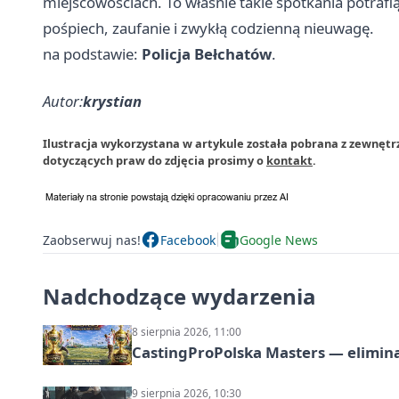
miejscowościach. To właśnie takie spotkania potrafi
pośpiech, zaufanie i zwykłą codzienną nieuwagę.
na podstawie:
Policja Bełchatów
.
Autor:
krystian
Ilustracja wykorzystana w artykule została pobrana z zewnętr
dotyczących praw do zdjęcia prosimy o
kontakt
.
Zaobserwuj nas!
Facebook
Google News
Nadchodzące wydarzenia
8 sierpnia 2026, 11:00
CastingProPolska Masters — elimina
9 sierpnia 2026, 10:30