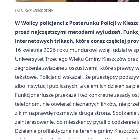
FOT. KPP Bełchatów
W Wolicy policjanci z Posterunku Policji w Kleszc
przed najczęstszymi metodami wyłudzeń. Funkcjo
internetowych trikach, które coraz częściej pro
16 kwietnia 2026 roku mundurowi wzięli udział w 
Uniwersytet Trzeciego Wieku Gminy Kleszczów oraz
zagrożenia związane z oszustwami, które sprawcy wy
tekstowe. Policjanci wskazali, że przestępcy podsz
albo instytucji publicznych, a celem ich działań są 
Funkcjonariusze przekazali też konkretne zasady os
telefonom, nie otwierać nieznanych linków, nie pr
z kim naprawdę rozmawia druga strona. Spotkanie w
zainteresowanie, bo mieszkańcy pytali o codzienne sy
Działania profilaktyczne na terenie gminy Kleszcz