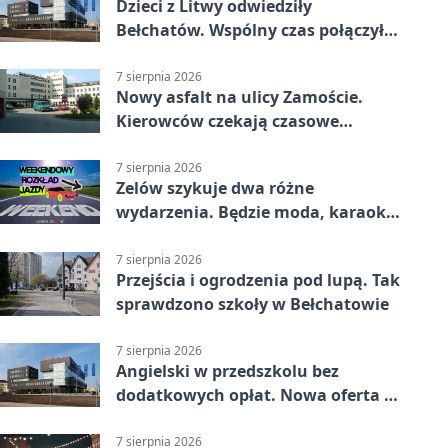
Dzieci z Litwy odwiedziły
Bełchatów. Wspólny czas połączył
regiony
7 sierpnia 2026
Nowy asfalt na ulicy Zamoście.
Kierowców czekają czasowe
utrudnienia
7 sierpnia 2026
Zelów szykuje dwa różne
wydarzenia. Będzie moda, karaoke
i piknik
7 sierpnia 2026
Przejścia i ogrodzenia pod lupą. Tak
sprawdzono szkoły w Bełchatowie
7 sierpnia 2026
Angielski w przedszkolu bez
dodatkowych opłat. Nowa oferta w
Bełchatowie
7 sierpnia 2026