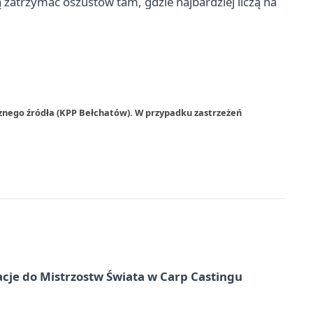
ą zatrzymać oszustów tam, gdzie najbardziej liczą na
znego źródła (KPP Bełchatów). W przypadku zastrzeżeń
cje do Mistrzostw Świata w Carp Castingu