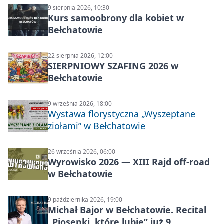
9 sierpnia 2026, 10:30
Kurs samoobrony dla kobiet w
Bełchatowie
22 sierpnia 2026, 12:00
SIERPNIOWY SZAFING 2026 w
Bełchatowie
9 września 2026, 18:00
Wystawa florystyczna „Wyszeptane
ziołami” w Bełchatowie
26 września 2026, 06:00
Wyrowisko 2026 — XIII Rajd off‑road
w Bełchatowie
9 października 2026, 19:00
Michał Bajor w Bełchatowie. Recital
„Piosenki, które lubię” już 9