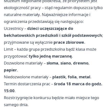
Muzeum Regionalne podkreśla, że priorytetem jest
ekologiczność pracy – stąd regulamin dopuszcza tylko
naturalne materiały. Najważniejsze informacje i
ograniczenia przedstawiają się następująco:
Uczestnicy –
dzieci uczęszczające do
bełchatowskich przedszkoli i szkół podstawowych
;
przyjmowane są wyłącznie
prace zbiorowe
.
Limit – każda grupa przedszkolna bądź klasa może
przygotować
tylko jedną marzannę
.
Dozwolone materiały –
słoma
,
siano
,
drewno
,
papier
.
Niedozwolone materiały –
plastik
,
folia
,
metal
.
Termin dostarczenia prac –
środa 18 marca do godz.
15:00
.
Rozstrzygnięcie konkursu będzie miało miejsce tego
samego dnia.