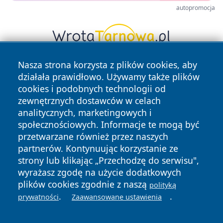
autopromocja
Nasza strona korzysta z plików cookies, aby
działała prawidłowo. Używamy także plików
cookies i podobnych technologii od
zewnętrznych dostawców w celach
analitycznych, marketingowych i
społecznościowych. Informacje te mogą być
Copyright © 2026 belchatowski24.pl Wszystkie prawa
przetwarzane również przez naszych
zastrzeżone.
partnerów. Kontynuując korzystanie ze
strony lub klikając „Przechodzę do serwisu",
Polityka
Polityka
wyrażasz zgodę na użycie dodatkowych
News
Autorzy
Prywatności
Cookies
plików cookies zgodnie z naszą
polityką
.
.
prywatności
Zaawansowane ustawienia