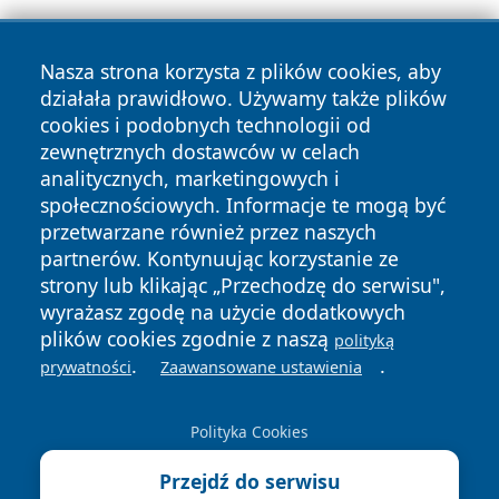
Nasza strona korzysta z plików cookies, aby
działała prawidłowo. Używamy także plików
cookies i podobnych technologii od
zewnętrznych dostawców w celach
Copyright © 2026 belchatowski24.pl Wszystkie prawa
analitycznych, marketingowych i
zastrzeżone.
społecznościowych. Informacje te mogą być
przetwarzane również przez naszych
partnerów. Kontynuując korzystanie ze
Polityka
Polityka
News
Autorzy
strony lub klikając „Przechodzę do serwisu",
Prywatności
Cookies
wyrażasz zgodę na użycie dodatkowych
plików cookies zgodnie z naszą
polityką
.
.
prywatności
Zaawansowane ustawienia
Polityka Cookies
Przejdź do serwisu