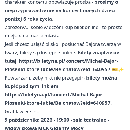
charakter koncertu obowiązuje prośba -
prosimy o
nieprzyprowadzanie na koncert małych dzieci
poniżej 6 roku życia
.
Zarezerwuj sobie wieczór i kup bilet online - to proste
miejsce na mapie miasta
Jeśli chcesz usiąść blisko i posłuchać Bajora twarzą w
twarz, bilety są dostępne online.
Bilety znajdziecie
tutaj: https://biletyna.pl/koncert/Michal-Bajor-
Piosenki-ktore-lubie/Belchatow?eid=640957
🎫✨
Powtarzam, żeby nikt nie przegapił -
bilety można
kupić pod tym linkiem:
https://biletyna.pl/koncert/Michal-Bajor-
Piosenki-ktore-lubie/Belchatow?eid=640957
.
Grafik wieczoru:
9 października 2026 - 19:00 - sala teatralno -
widowiskowa MCK Giganty Mocy