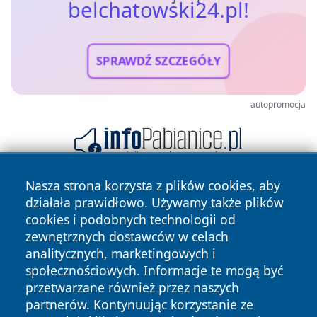
belchatowski24.pl!
SPRAWDŹ SZCZEGÓŁY
autopromocja
Nasza strona korzysta z plików cookies, aby
działała prawidłowo. Używamy także plików
cookies i podobnych technologii od
zewnętrznych dostawców w celach
analitycznych, marketingowych i
społecznościowych. Informacje te mogą być
Copyright © 2026 belchatowski24.pl Wszystkie prawa
przetwarzane również przez naszych
zastrzeżone.
partnerów. Kontynuując korzystanie ze