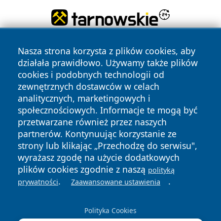
Nasza strona korzysta z plików cookies, aby
działała prawidłowo. Używamy także plików
cookies i podobnych technologii od
zewnętrznych dostawców w celach
analitycznych, marketingowych i
Copyright © 2026 belchatowski24.pl Wszystkie prawa
społecznościowych. Informacje te mogą być
zastrzeżone.
przetwarzane również przez naszych
partnerów. Kontynuując korzystanie ze
strony lub klikając „Przechodzę do serwisu",
Polityka
Polityka
News
Autorzy
wyrażasz zgodę na użycie dodatkowych
Prywatności
Cookies
plików cookies zgodnie z naszą
polityką
.
.
prywatności
Zaawansowane ustawienia
Polityka Cookies