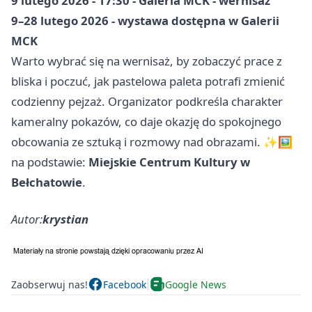
9 lutego 2026 - 17:30 - Galeria MCK - wernisaż
9–28 lutego 2026 - wystawa dostępna w Galerii
MCK
Warto wybrać się na wernisaż, by zobaczyć prace z
bliska i poczuć, jak pastelowa paleta potrafi zmienić
codzienny pejzaż. Organizator podkreśla charakter
kameralny pokazów, co daje okazję do spokojnego
obcowania ze sztuką i rozmowy nad obrazami. ✨🖼️
na podstawie:
Miejskie Centrum Kultury w
Bełchatowie
.
Autor:
krystian
Zaobserwuj nas!
Facebook
Google News