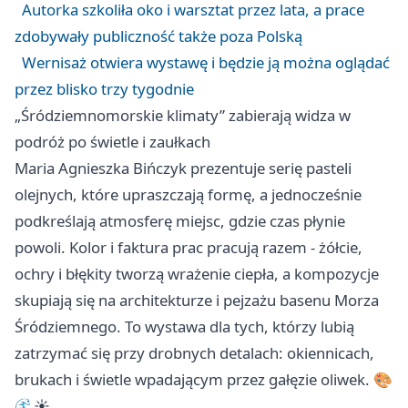
Autorka szkoliła oko i warsztat przez lata, a prace
zdobywały publiczność także poza Polską
Wernisaż otwiera wystawę i będzie ją można oglądać
przez blisko trzy tygodnie
„Śródziemnomorskie klimaty” zabierają widza w
podróż po świetle i zaułkach
Maria Agnieszka Bińczyk prezentuje serię pasteli
olejnych, które upraszczają formę, a jednocześnie
podkreślają atmosferę miejsc, gdzie czas płynie
powoli. Kolor i faktura prac pracują razem - żółcie,
ochry i błękity tworzą wrażenie ciepła, a kompozycje
skupiają się na architekturze i pejzażu basenu Morza
Śródziemnego. To wystawa dla tych, którzy lubią
zatrzymać się przy drobnych detalach: okiennicach,
brukach i świetle wpadającym przez gałęzie oliwek. 🎨
🌊☀️