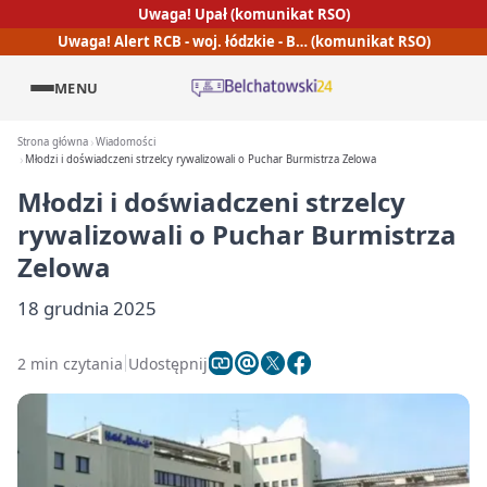
Uwaga! Upał (komunikat RSO)
Uwaga! Alert RCB - woj. łódzkie - B… (komunikat RSO)
MENU
Strona główna
Wiadomości
Młodzi i doświadczeni strzelcy rywalizowali o Puchar Burmistrza Zelowa
Młodzi i doświadczeni strzelcy
rywalizowali o Puchar Burmistrza
Zelowa
18 grudnia 2025
2 min czytania
Udostępnij