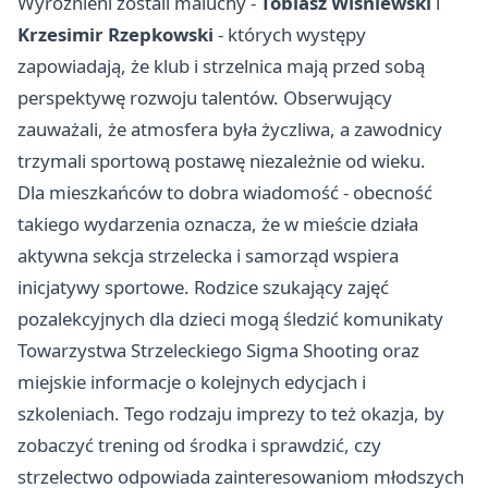
Wyróżnieni zostali maluchy -
Tobiasz Wiśniewski
i
Krzesimir Rzepkowski
- których występy
zapowiadają, że klub i strzelnica mają przed sobą
perspektywę rozwoju talentów. Obserwujący
zauważali, że atmosfera była życzliwa, a zawodnicy
trzymali sportową postawę niezależnie od wieku.
Dla mieszkańców to dobra wiadomość - obecność
takiego wydarzenia oznacza, że w mieście działa
aktywna sekcja strzelecka i samorząd wspiera
inicjatywy sportowe. Rodzice szukający zajęć
pozalekcyjnych dla dzieci mogą śledzić komunikaty
Towarzystwa Strzeleckiego Sigma Shooting oraz
miejskie informacje o kolejnych edycjach i
szkoleniach. Tego rodzaju imprezy to też okazja, by
zobaczyć trening od środka i sprawdzić, czy
strzelectwo odpowiada zainteresowaniom młodszych