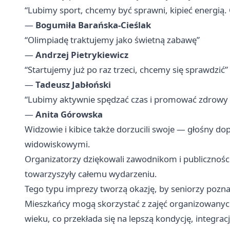
“Lubimy sport, chcemy być sprawni, kipieć energią.
—
Bogumiła Barańska-Cieślak
“Olimpiadę traktujemy jako świetną zabawę”
—
Andrzej Pietrykiewicz
“Startujemy już po raz trzeci, chcemy się sprawdzić”
—
Tadeusz Jabłoński
“Lubimy aktywnie spędzać czas i promować zdrowy s
—
Anita Górowska
Widzowie i kibice także dorzucili swoje — głośny d
widowiskowymi.
Organizatorzy dziękowali zawodnikom i publicznośc
towarzyszyły całemu wydarzeniu.
Tego typu imprezy tworzą okazję, by seniorzy poznali
Mieszkańcy mogą skorzystać z zajęć organizowanych 
wieku, co przekłada się na lepszą kondycję, integrac