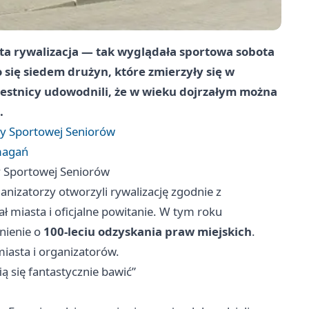
ęta rywalizacja — tak wyglądała sportowa sobota
 się siedem drużyn, które zmierzyły się w
stnicy udowodnili, że w wieku dojrzałym można
.
dy Sportowej Seniorów
zmagań
y Sportowej Seniorów
ganizatorzy otworzyli rywalizację zgodnie z
ł miasta i oficjalne powitanie. W tym roku
nienie o
100-leciu odzyskania praw miejskich
.
miasta i organizatorów.
ą się fantastycznie bawić”