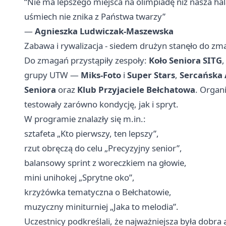
“Nie ma lepszego miejsca na olimpiadę niż nasza hala
uśmiech nie znika z Państwa twarzy”
—
Agnieszka Ludwiczak-Maszewska
Zabawa i rywalizacja - siedem drużyn stanęło do z
Do zmagań przystąpiły zespoły:
Koło Seniora SITG
grupy UTW —
Miks-Foto
i
Super Stars
,
Sercańska
Seniora
oraz
Klub Przyjaciele Bełchatowa
. Organ
testowały zarówno kondycję, jak i spryt.
W programie znalazły się m.in.:
sztafeta „Kto pierwszy, ten lepszy”,
rzut obręczą do celu „Precyzyjny senior”,
balansowy sprint z woreczkiem na głowie,
mini unihokej „Sprytne oko”,
krzyżówka tematyczna o Bełchatowie,
muzyczny miniturniej „Jaka to melodia”.
Uczestnicy podkreślali, że najważniejsza była dobra