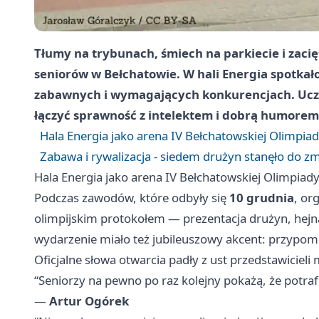
Tłumy na trybunach, śmiech na parkiecie i zaci
seniorów w Bełchatowie. W hali
Energia
spotkało
zabawnych i wymagających konkurencjach. Ucze
łączyć sprawność z intelektem i dobrą humorem
Hala Energia jako arena IV Bełchatowskiej Olimpia
Zabawa i rywalizacja - siedem drużyn stanęło do 
Hala Energia jako arena IV Bełchatowskiej Olimpiad
Podczas zawodów, które odbyły się
10 grudnia
, or
olimpijskim protokołem — prezentacja drużyn, hejna
wydarzenie miało też jubileuszowy akcent: przypom
Oficjalne słowa otwarcia padły z ust przedstawicieli 
“Seniorzy na pewno po raz kolejny pokażą, że potrafi
—
Artur Ogórek