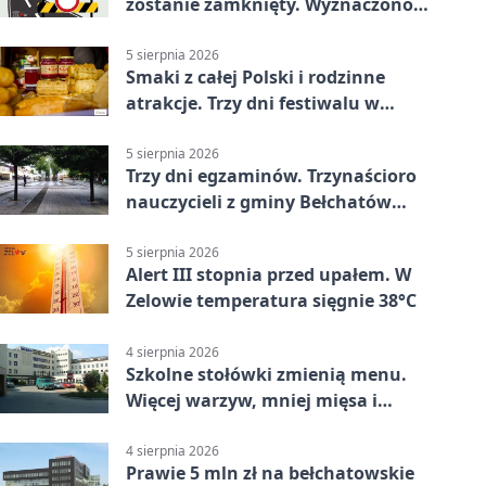
zostanie zamknięty. Wyznaczono
objazdy
5 sierpnia 2026
Smaki z całej Polski i rodzinne
atrakcje. Trzy dni festiwalu w
Bełchatowie
5 sierpnia 2026
Trzy dni egzaminów. Trzynaścioro
nauczycieli z gminy Bełchatów
sprawdza swoje kompetencje
5 sierpnia 2026
Alert III stopnia przed upałem. W
Zelowie temperatura sięgnie 38°C
4 sierpnia 2026
Szkolne stołówki zmienią menu.
Więcej warzyw, mniej mięsa i
smażenia
4 sierpnia 2026
Prawie 5 mln zł na bełchatowskie