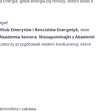
 Energia, gdzie energia się mnoży, dobro dzieli a
magań
,
Klub Emerytów i Rencistów Energetyk
, dwie
 Akademia Seniora
,
Niezapominajki z Akademii
izatorzy przygotowali siedem konkurencji, które
 atmosfera i zabawa.