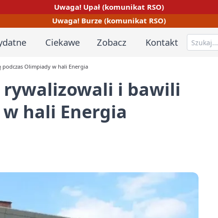
Uwaga! Upał (komunikat RSO)
Uwaga! Burze (komunikat RSO)
ydatne
Ciekawe
Zobacz
Kontakt
ię podczas Olimpiady w hali Energia
rywalizowali i bawili
 w hali Energia