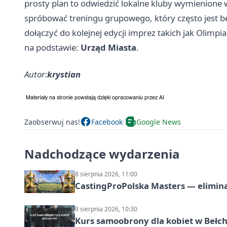
prosty plan to odwiedzić lokalne kluby wymienione w 
spróbować treningu grupowego, który często jest be
dołączyć do kolejnej edycji imprez takich jak Olimpi
na podstawie:
Urząd Miasta
.
Autor:
krystian
Zaobserwuj nas!
Facebook
Google News
Nadchodzące wydarzenia
8 sierpnia 2026, 11:00
CastingProPolska Masters — elimina
9 sierpnia 2026, 10:30
Kurs samoobrony dla kobiet w Bełc