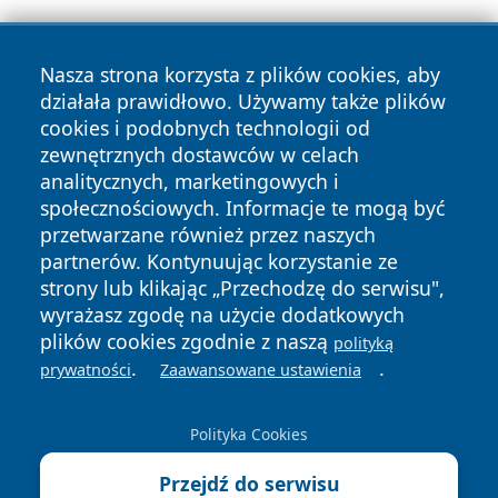
Nasza strona korzysta z plików cookies, aby
działała prawidłowo. Używamy także plików
cookies i podobnych technologii od
zewnętrznych dostawców w celach
Copyright © 2026 belchatowski24.pl Wszystkie prawa
analitycznych, marketingowych i
zastrzeżone.
społecznościowych. Informacje te mogą być
przetwarzane również przez naszych
partnerów. Kontynuując korzystanie ze
Polityka
Polityka
News
Autorzy
strony lub klikając „Przechodzę do serwisu",
Prywatności
Cookies
wyrażasz zgodę na użycie dodatkowych
plików cookies zgodnie z naszą
polityką
.
.
prywatności
Zaawansowane ustawienia
Polityka Cookies
Przejdź do serwisu