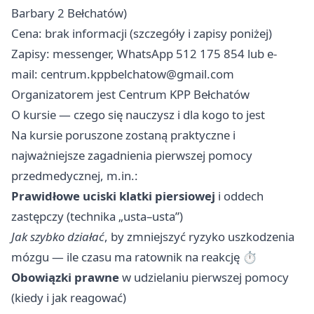
Barbary 2 Bełchatów)
Cena: brak informacji (szczegóły i zapisy poniżej)
Zapisy: messenger, WhatsApp 512 175 854 lub e-
mail:
centrum.kppbelchatow@gmail.com
Organizatorem jest Centrum KPP Bełchatów
O kursie — czego się nauczysz i dla kogo to jest
Na kursie poruszone zostaną praktyczne i
najważniejsze zagadnienia pierwszej pomocy
przedmedycznej, m.in.:
Prawidłowe uciski klatki piersiowej
i oddech
zastępczy (technika „usta–usta”) ‍
Jak szybko działać
, by zmniejszyć ryzyko uszkodzenia
mózgu — ile czasu ma ratownik na reakcję ⏱
Obowiązki prawne
w udzielaniu pierwszej pomocy
(kiedy i jak reagować)