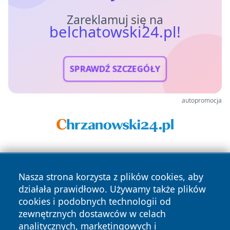
Zareklamuj się na
belchatowski24.pl!
SPRAWDŹ SZCZEGÓŁY
autopromocja
Nasza strona korzysta z plików cookies, aby
działała prawidłowo. Używamy także plików
cookies i podobnych technologii od
zewnętrznych dostawców w celach
Copyright © 2026 belchatowski24.pl Wszystkie prawa
analitycznych, marketingowych i
zastrzeżone.