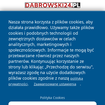
Nasza strona korzysta z plików cookies, aby
działała prawidłowo. Używamy także plików
cookies i podobnych technologii od
zewnętrznych dostawców w celach
analitycznych, marketingowych i
Copyright © 2026 belchatowski24.pl Wszystkie prawa
społecznościowych. Informacje te mogą być
zastrzeżone.
przetwarzane również przez naszych
partnerów. Kontynuując korzystanie ze
strony lub klikając „Przechodzę do serwisu",
Polityka
Polityka
News
Autorzy
wyrażasz zgodę na użycie dodatkowych
Prywatności
Cookies
plików cookies zgodnie z naszą
polityką
.
.
prywatności
Zaawansowane ustawienia
Polityka Cookies