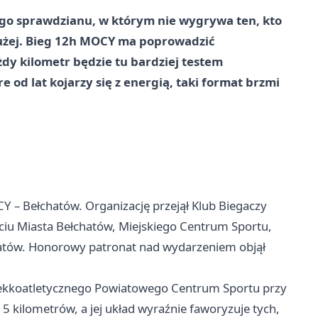
ego sprawdzianu, w którym nie wygrywa ten, kto
łużej. Bieg 12h MOCY ma poprowadzić
żdy kilometr będzie tu bardziej testem
 od lat kojarzy się z energią, taki format brzmi
Y – Bełchatów. Organizację przejął Klub Biegaczy
ciu Miasta Bełchatów, Miejskiego Centrum Sportu,
atów. Honorowy patronat nad wydarzeniem objął
u lekkoatletycznego Powiatowego Centrum Sportu przy
i 5 kilometrów, a jej układ wyraźnie faworyzuje tych,