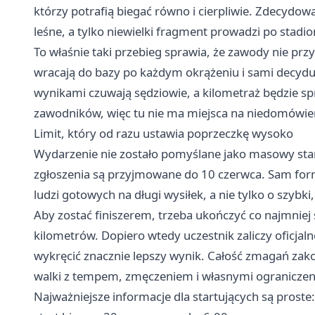
którzy potrafią biegać równo i cierpliwie. Zdecydow
leśne, a tylko niewielki fragment prowadzi po stadio
To właśnie taki przebieg sprawia, że zawody nie pr
wracają do bazy po każdym okrążeniu i sami decydu
wynikami czuwają sędziowie, a kilometraż będzie s
zawodników, więc tu nie ma miejsca na niedomówie
Limit, który od razu ustawia poprzeczkę wysoko
Wydarzenie nie zostało pomyślane jako masowy start
zgłoszenia są przyjmowane do 10 czerwca. Sam form
ludzi gotowych na długi wysiłek, a nie tylko o szybk
Aby zostać finiszerem, trzeba ukończyć co najmniej
kilometrów. Dopiero wtedy uczestnik zaliczy oficja
wykręcić znacznie lepszy wynik. Całość zmagań zak
walki z tempem, zmęczeniem i własnymi ograniczen
Najważniejsze informacje dla startujących są proste: