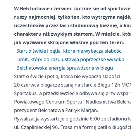
W Bełchatowie czerwiec zacznie się od sportow
ruszy najmocniej, tylko ten, kto wytrzyma najd
uczestników przez las i stadionową bieżnię, a ka
charakteru niż zwykłym startem. W mieście, które
jak wyzwanie skrojone właśnie pod ten teren.
Start o świcie i pętla, która nie wybacza słabości
Limit, który od razu ustawia poprzeczkę wysoko
Bełchatowska energia sprawdzona w biegu
Start o świcie i pętla, która nie wybacza słabości
20 czerwca biegacze staną na starcie Biegu 12h MOC
Spartakus, a przedsięwzięcie odbywa się przy wspar
Powiatowego Centrum Sportu i Nadleśnictwa Bełch
prezydent Bełchatowa Patryk Marjan.
Rywalizacja wystartuje o godzinie 6:00 ze stadion
ul. Czaplinieckiej 96. Trasa ma formę pętli o długośc