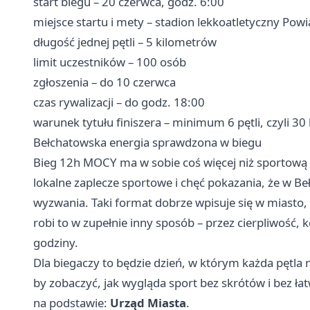
start biegu – 20 czerwca, godz. 6:00
miejsce startu i mety – stadion lekkoatletyczny Pow
długość jednej pętli – 5 kilometrów
limit uczestników – 100 osób
zgłoszenia – do 10 czerwca
czas rywalizacji – do godz. 18:00
warunek tytułu finiszera – minimum 6 pętli, czyli 3
Bełchatowska energia sprawdzona w biegu
Bieg 12h MOCY ma w sobie coś więcej niż sportową ry
lokalne zaplecze sportowe i chęć pokazania, że w B
wyzwania. Taki format dobrze wpisuje się w miasto,
robi to w zupełnie inny sposób – przez cierpliwość, 
godziny.
Dla biegaczy to będzie dzień, w którym każda pętla 
by zobaczyć, jak wygląda sport bez skrótów i bez ła
na podstawie:
Urząd Miasta
.