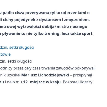
padła cisza przerywana tylko uderzeniami o
li cichy pojedynek z dystansem i zmęczeniem.
metrowej wytrwałości dobijał mistrz nocnego
pływanie to nie tylko trening, lecz także sport
zin, setki długości
atowie
in, setki długości
awodnicy przez cały czas trwania zawodów pokonywali
nik uzyskał
Mariusz Lichodziejewski
– przepłynął
nu
i dało mu
12. miejsce w kraju
. Pozostali liderzy