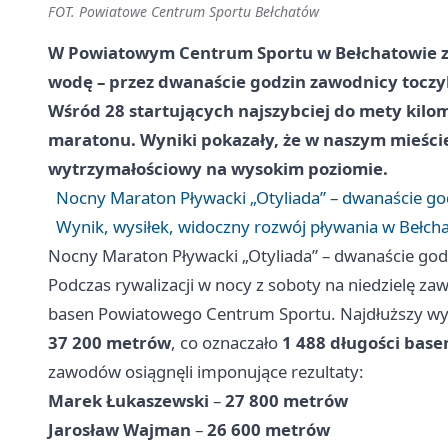
FOT. Powiatowe Centrum Sportu Bełchatów
W Powiatowym Centrum Sportu w Bełchatowie za
wodę – przez dwanaście godzin zawodnicy toczy
Wśród 28 startujących najszybciej do mety kilo
maratonu. Wyniki pokazały, że w naszym mieście 
wytrzymałościowy na wysokim poziomie.
Nocny Maraton Pływacki „Otyliada” – dwanaście god
Wynik, wysiłek, widoczny rozwój pływania w Bełch
Nocny Maraton Pływacki „Otyliada” – dwanaście godz
Podczas rywalizacji w nocy z soboty na niedzielę z
basen Powiatowego Centrum Sportu. Najdłuższy wy
37 200 metrów
, co oznaczało
1 488 długości base
zawodów osiągnęli imponujące rezultaty:
Marek Łukaszewski
–
27 800 metrów
Jarosław Wajman
–
26 600 metrów