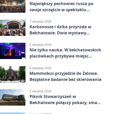
Największy pechowiec rusza po
swoje szczęście w spektaklu
„Najdroższy”.
7 sierpnia 2026
Karkonosze i dzika przyroda w
Bełchatowie. Dwie wystawy
fotografii
6 sierpnia 2026
Nie tylko nauka. W bełchatowskich
placówkach przybywa miejsc
terapii
6 sierpnia 2026
Mammobus przyjedzie do Zelowa.
Bezpłatne badanie bez skierowania
5 sierpnia 2026
Piknik Stowarzyszeń w
Bełchatowie połączy pokazy, smaki
i spotkania