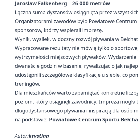
Jarosław Falkenberg
–
26 000 metrów
Łączna suma dystansów osiągnięta przez wszystkic
Organizatorami zawodów było Powiatowe Centrum S
sponsorów, którzy wspierali imprezę.
Wynik, wysiłek, widoczny rozwój pływania w Bełcha
Wypracowane rezultaty nie mówią tylko o sportowej 
wytrzymałości miejscowych pływaków. Wydarzenie 
dwanaście godzin w basenie, rywalizując o jak najle
udostępnili szczegółowe klasyfikacje u siebie, co p
treningów.
Dla mieszkańców warto zapamiętać konkretne liczby i 
poziom, który osiągnęli zawodnicy. Impreza mogła te
długodystansowego pływania i inspiracją dla osób
na podstawie:
Powiatowe Centrum Sportu Bełch
Autor:
krystian