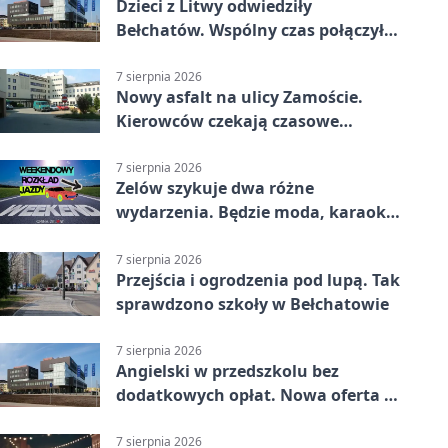
Dzieci z Litwy odwiedziły
Bełchatów. Wspólny czas połączył
regiony
7 sierpnia 2026
Nowy asfalt na ulicy Zamoście.
Kierowców czekają czasowe
utrudnienia
7 sierpnia 2026
Zelów szykuje dwa różne
wydarzenia. Będzie moda, karaoke
i piknik
7 sierpnia 2026
Przejścia i ogrodzenia pod lupą. Tak
sprawdzono szkoły w Bełchatowie
7 sierpnia 2026
Angielski w przedszkolu bez
dodatkowych opłat. Nowa oferta w
Bełchatowie
7 sierpnia 2026