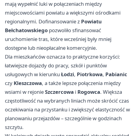
mają wypełnić luki w połączeniach między
miejscowościami powiatu a większymi ośrodkami
regionalnymi. Dofinansowanie z
Powiatu
Bełchatowskiego
pozwoliło sfinansować
uruchomienie tras, które wcześniej były mniej
dostępne lub nieopłacalne komercyjnie.
Dla mieszkańców oznacza to praktyczne korzyści:
łatwiejsze dojazdy do pracy, szkół i punktów
usługowych w kierunku
Łodzi
,
Piotrkowa
,
Pabianic
czy
Kleszczowa
, a także lepsze połączenia między
wsiami w rejonie
Szczercowa
i
Rogowca
. Większa
częstotliwość na wybranych liniach może skrócić czas
oczekiwania na przystanku i zwiększyć elastyczność w
planowaniu przejazdów – szczególnie w godzinach
szczytu.
W kolejnych dniach warto sprawdzić aktualny rozkład