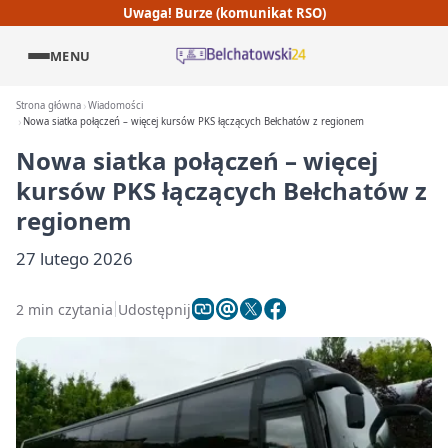
Uwaga! Burze (komunikat RSO)
MENU
Strona główna
Wiadomości
Nowa siatka połączeń – więcej kursów PKS łączących Bełchatów z regionem
Nowa siatka połączeń – więcej
kursów PKS łączących Bełchatów z
regionem
27 lutego 2026
2 min czytania
Udostępnij