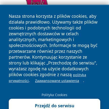
Nasza strona korzysta z plików cookies, aby
działała prawidłowo. Używamy także plików
cookies i podobnych technologii od
zewnętrznych dostawców w celach
analitycznych, marketingowych i
społecznościowych. Informacje te mogą być
przetwarzane również przez naszych
partnerów. Kontynuując korzystanie ze
Copyright © 2026 belchatowski24.pl Wszystkie prawa
zastrzeżone.
strony lub klikając „Przechodzę do serwisu",
wyrażasz zgodę na użycie dodatkowych
plików cookies zgodnie z naszą
polityką
Polityka
Polityka
.
.
prywatności
Zaawansowane ustawienia
News
Autorzy
Prywatności
Cookies
Polityka Cookies
Przejdź do serwisu