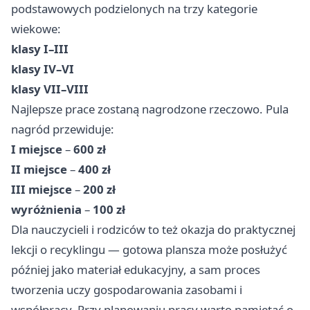
podstawowych podzielonych na trzy kategorie
wiekowe:
klasy I–III
klasy IV–VI
klasy VII–VIII
Najlepsze prace zostaną nagrodzone rzeczowo. Pula
nagród przewiduje:
I miejsce
–
600 zł
II miejsce
–
400 zł
III miejsce
–
200 zł
wyróżnienia
–
100 zł
Dla nauczycieli i rodziców to też okazja do praktycznej
lekcji o recyklingu — gotowa plansza może posłużyć
później jako materiał edukacyjny, a sam proces
tworzenia uczy gospodarowania zasobami i
współpracy. Przy planowaniu pracy warto pamiętać o