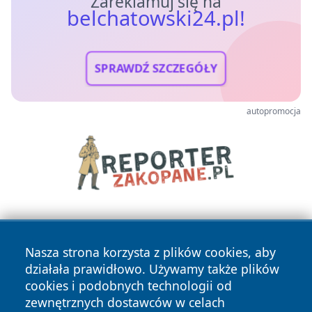
Zareklamuj się na
belchatowski24.pl!
SPRAWDŹ SZCZEGÓŁY
autopromocja
Nasza strona korzysta z plików cookies, aby
działała prawidłowo. Używamy także plików
cookies i podobnych technologii od
zewnętrznych dostawców w celach
Copyright © 2026 belchatowski24.pl Wszystkie prawa