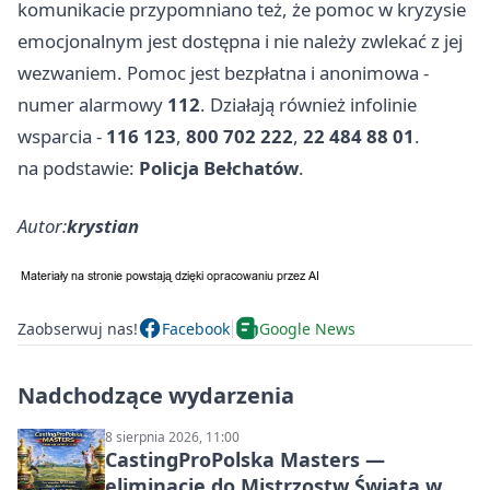
komunikacie przypomniano też, że pomoc w kryzysie
emocjonalnym jest dostępna i nie należy zwlekać z jej
wezwaniem. Pomoc jest bezpłatna i anonimowa -
numer alarmowy
112
. Działają również infolinie
wsparcia -
116 123
,
800 702 222
,
22 484 88 01
.
na podstawie:
Policja Bełchatów
.
Autor:
krystian
Zaobserwuj nas!
Facebook
Google News
Nadchodzące wydarzenia
8 sierpnia 2026, 11:00
CastingProPolska Masters —
eliminacje do Mistrzostw Świata w