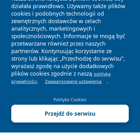
działała prawidłowo. Używamy także plików
cookies i podobnych technologii od
zewnętrznych dostawców w celach
analitycznych, marketingowych i
społecznościowych. Informacje te mogą być
Copyright © 2026 belchatowski24.pl Wszystkie prawa
przetwarzane również przez naszych
zastrzeżone.
partnerów. Kontynuując korzystanie ze
strony lub klikając „Przechodzę do serwisu",
wyrażasz zgodę na użycie dodatkowych
Polityka
Polityka
News
Autorzy
plików cookies zgodnie z naszą
polityką
Prywatności
Cookies
.
.
prywatności
Zaawansowane ustawienia
Polityka Cookies
Przejdź do serwisu