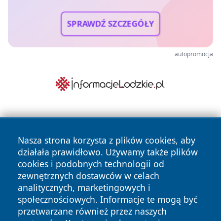
SPRAWDŹ SZCZEGÓŁY
autopromocja
Nasza strona korzysta z plików cookies, aby
działała prawidłowo. Używamy także plików
cookies i podobnych technologii od
zewnętrznych dostawców w celach
Copyright © 2026 belchatowski24.pl Wszystkie prawa
analitycznych, marketingowych i
zastrzeżone.
społecznościowych. Informacje te mogą być
przetwarzane również przez naszych