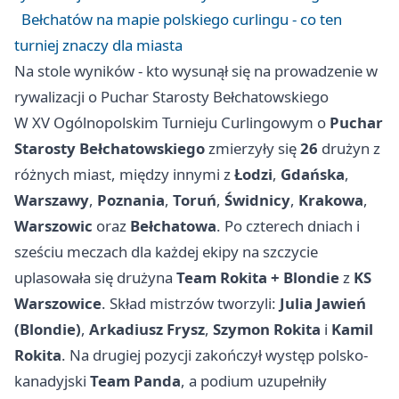
Bełchatów na mapie polskiego curlingu - co ten
turniej znaczy dla miasta
Na stole wyników - kto wysunął się na prowadzenie w
rywalizacji o Puchar Starosty Bełchatowskiego
W XV Ogólnopolskim Turnieju Curlingowym o
Puchar
Starosty Bełchatowskiego
zmierzyły się
26
drużyn z
różnych miast, między innymi z
Łodzi
,
Gdańska
,
Warszawy
,
Poznania
,
Toruń
,
Świdnicy
,
Krakowa
,
Warszowic
oraz
Bełchatowa
. Po czterech dniach i
sześciu meczach dla każdej ekipy na szczycie
uplasowała się drużyna
Team Rokita + Blondie
z
KS
Warszowice
. Skład mistrzów tworzyli:
Julia Jawień
(Blondie)
,
Arkadiusz Frysz
,
Szymon Rokita
i
Kamil
Rokita
. Na drugiej pozycji zakończył występ polsko-
kanadyjski
Team Panda
, a podium uzupełniły