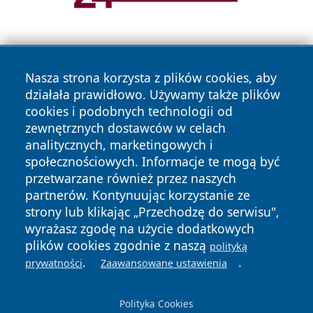
Nasza strona korzysta z plików cookies, aby
działała prawidłowo. Używamy także plików
cookies i podobnych technologii od
zewnętrznych dostawców w celach
Copyright © 2026 belchatowski24.pl Wszystkie prawa
analitycznych, marketingowych i
zastrzeżone.
społecznościowych. Informacje te mogą być
przetwarzane również przez naszych
partnerów. Kontynuując korzystanie ze
Polityka
Polityka
News
Autorzy
strony lub klikając „Przechodzę do serwisu",
Prywatności
Cookies
wyrażasz zgodę na użycie dodatkowych
plików cookies zgodnie z naszą
polityką
.
.
prywatności
Zaawansowane ustawienia
Polityka Cookies