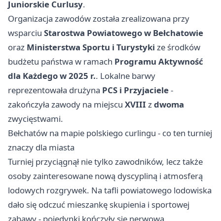
Juniorskie Curlusy
.
Organizacja zawodów została zrealizowana przy
wsparciu
Starostwa Powiatowego w Bełchatowie
oraz
Ministerstwa Sportu i Turystyki
ze środków
budżetu państwa w ramach
Programu Aktywność
dla Każdego w 2025 r.
. Lokalne barwy
reprezentowała drużyna
PCS i Przyjaciele
-
zakończyła zawody na miejscu
XVIII
z
dwoma
zwycięstwami.
Bełchatów na mapie polskiego curlingu - co ten turniej
znaczy dla miasta
Turniej przyciągnął nie tylko zawodników, lecz także
osoby zainteresowane nową dyscypliną i atmosferą
lodowych rozgrywek. Na tafli powiatowego lodowiska
dało się odczuć mieszankę skupienia i sportowej
zabawy - pojedynki kończyły się nerwową