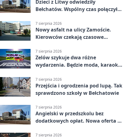
Dzieci z Litwy odwiedziły
Bełchatów. Wspólny czas połączył
regiony
7 sierpnia 2026
Nowy asfalt na ulicy Zamoście.
Kierowców czekają czasowe
utrudnienia
7 sierpnia 2026
Zelów szykuje dwa różne
wydarzenia. Będzie moda, karaoke
i piknik
7 sierpnia 2026
Przejścia i ogrodzenia pod lupą. Tak
sprawdzono szkoły w Bełchatowie
7 sierpnia 2026
Angielski w przedszkolu bez
dodatkowych opłat. Nowa oferta w
Bełchatowie
7 sierpnia 2026