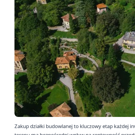
Zakup działki budowlanej to kluczowy etap każdej 
terenu ma bezpośredni wpływ na rentowność przedsi