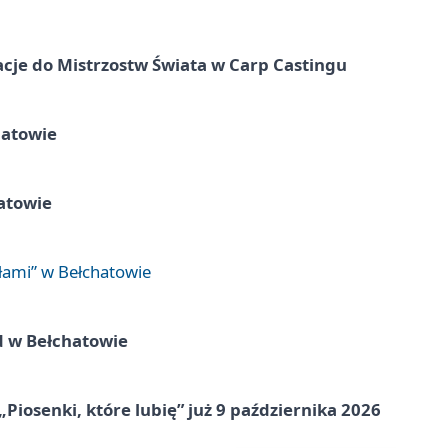
cje do Mistrzostw Świata w Carp Castingu
hatowie
atowie
łami” w Bełchatowie
d w Bełchatowie
„Piosenki, które lubię” już 9 października 2026