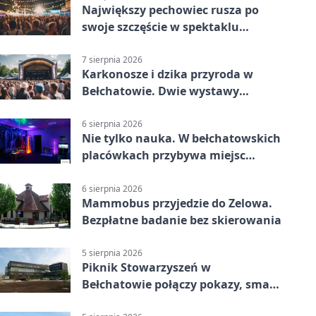
Największy pechowiec rusza po
swoje szczęście w spektaklu
„Najdroższy”.
7 sierpnia 2026
Karkonosze i dzika przyroda w
Bełchatowie. Dwie wystawy
fotografii
6 sierpnia 2026
Nie tylko nauka. W bełchatowskich
placówkach przybywa miejsc
terapii
6 sierpnia 2026
Mammobus przyjedzie do Zelowa.
Bezpłatne badanie bez skierowania
5 sierpnia 2026
Piknik Stowarzyszeń w
Bełchatowie połączy pokazy, smaki
i spotkania