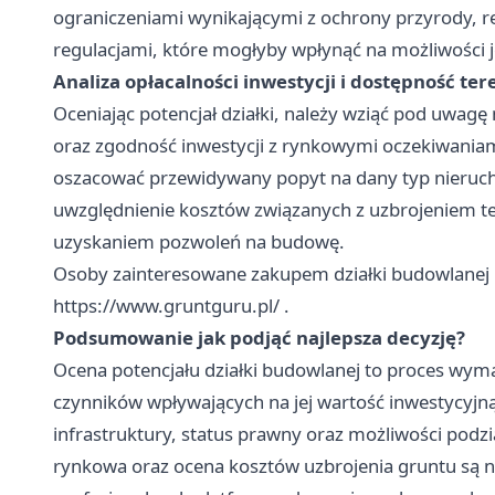
ograniczeniami wynikającymi z ochrony przyrody, re
regulacjami, które mogłyby wpłynąć na możliwości 
Analiza opłacalności inwestycji i dostępność t
Oceniając potencjał działki, należy wziąć pod uwagę
oraz zgodność inwestycji z rynkowymi oczekiwaniam
oszacować przewidywany popyt na dany typ nieruchom
uwzględnienie kosztów związanych z uzbrojeniem t
uzyskaniem pozwoleń na budowę.
Osoby zainteresowane zakupem działki budowlanej p
https://www.gruntguru.pl/
.
Podsumowanie jak podjąć najlepsza decyzję?
Ocena potencjału działki budowlanej to proces wym
czynników wpływających na jej wartość inwestycyjną.
infrastruktury, status prawny oraz możliwości podz
rynkowa oraz ocena kosztów uzbrojenia gruntu są ni