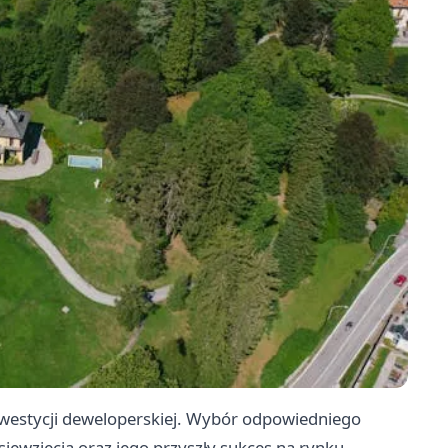
inwestycji deweloperskiej. Wybór odpowiedniego
ęwzięcia oraz jego przyszły sukces na rynku