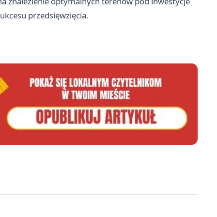
na znalezienie optymalnych terenów pod inwestycje
sukcesu przedsięwzięcia.