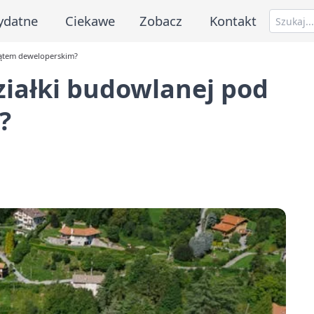
ydatne
Ciekawe
Zobacz
Kontakt
 kątem deweloperskim?
działki budowlanej pod
?