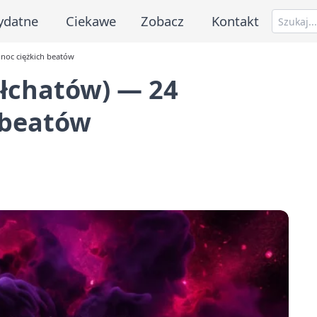
ydatne
Ciekawe
Zobacz
Kontakt
noc ciężkich beatów
łchatów) — 24
h beatów