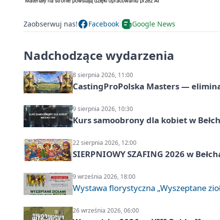
Zaobserwuj nas!
Facebook
Google News
Nadchodzące wydarzenia
8 sierpnia 2026, 11:00
CastingProPolska Masters — elimina
9 sierpnia 2026, 10:30
Kurs samoobrony dla kobiet w Bełc
22 sierpnia 2026, 12:00
SIERPNIOWY SZAFING 2026 w Bełch
9 września 2026, 18:00
Wystawa florystyczna „Wyszeptane zio
26 września 2026, 06:00