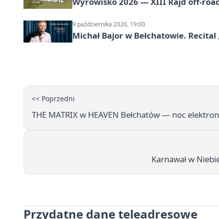
Wyrowisko 2026 — XIII Rajd off‑roa
9 października 2026, 19:00
Michał Bajor w Bełchatowie. Recital 
<< Poprzedni
THE MATRIX w HEAVEN Bełchatów — noc elektroni
Karnawał w Niebi
Przydatne dane teleadresowe