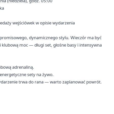
nia (niedziela), godz. 05:00
ka
zedaży wejściówek w opisie wydarzenia
mpromisowego, dynamicznego stylu. Wieczór ma być
 klubową moc — długi set, głośne basy i intensywna
ubową adrenaliną.
e energetyczne sety na żywo.
wydarzenie trwa do rana — warto zaplanować powrót.