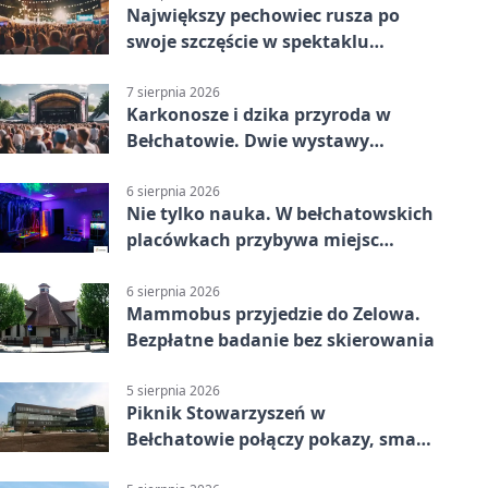
Największy pechowiec rusza po
swoje szczęście w spektaklu
„Najdroższy”.
7 sierpnia 2026
Karkonosze i dzika przyroda w
Bełchatowie. Dwie wystawy
fotografii
6 sierpnia 2026
Nie tylko nauka. W bełchatowskich
placówkach przybywa miejsc
terapii
6 sierpnia 2026
Mammobus przyjedzie do Zelowa.
Bezpłatne badanie bez skierowania
5 sierpnia 2026
Piknik Stowarzyszeń w
Bełchatowie połączy pokazy, smaki
i spotkania