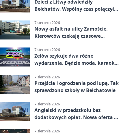
Dzieci z Litwy odwiedziły
Bełchatów. Wspólny czas połączył
regiony
7 sierpnia 2026
Nowy asfalt na ulicy Zamoście.
Kierowców czekają czasowe
utrudnienia
7 sierpnia 2026
Zelów szykuje dwa różne
wydarzenia. Będzie moda, karaoke
i piknik
7 sierpnia 2026
Przejścia i ogrodzenia pod lupą. Tak
sprawdzono szkoły w Bełchatowie
7 sierpnia 2026
Angielski w przedszkolu bez
dodatkowych opłat. Nowa oferta w
Bełchatowie
7 sierpnia 2026