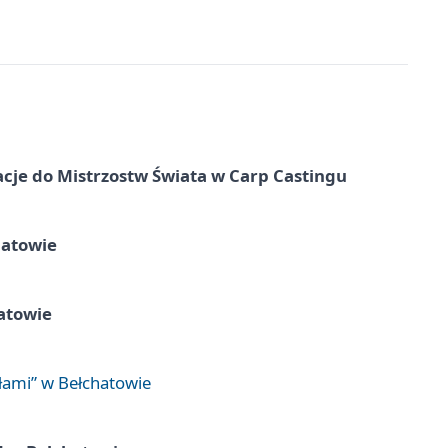
cje do Mistrzostw Świata w Carp Castingu
hatowie
atowie
łami” w Bełchatowie