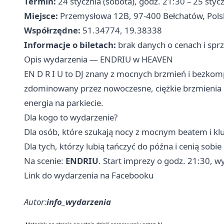
Termin:
24 stycznia (sobota), godz. 21:30 – 25 stycz
Miejsce:
Przemysłowa 12B, 97-400 Bełchatów, Pols
Współrzędne:
51.34774, 19.38338
Informacje o biletach:
brak danych o cenach i spr
Opis wydarzenia — ENDRIU w HEAVEN
EN D R I U to DJ znany z mocnych brzmień i bezko
zdominowany przez nowoczesne, ciężkie brzmienia i
energia na parkiecie.
Dla kogo to wydarzenie?
Dla osób, które szukają nocy z mocnym beatem i kl
Dla tych, którzy lubią tańczyć do późna i cenią sobi
Na scenie:
ENDRIU
. Start imprezy o godz. 21:30, 
Link do wydarzenia na Facebooku
Autor:
info_wydarzenia