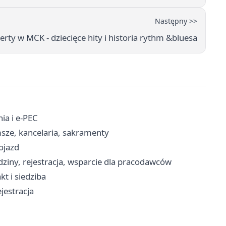
Następny >>
rty w MCK - dziecięce hity i historia rythm &bluesa
ia i e-PEC
sze, kancelaria, sakramenty
ojazd
ziny, rejestracja, wsparcie dla pracodawców
t i siedziba
ejestracja