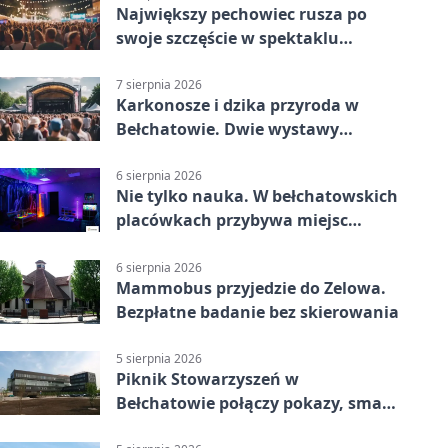
Największy pechowiec rusza po
swoje szczęście w spektaklu
„Najdroższy”.
7 sierpnia 2026
Karkonosze i dzika przyroda w
Bełchatowie. Dwie wystawy
fotografii
6 sierpnia 2026
Nie tylko nauka. W bełchatowskich
placówkach przybywa miejsc
terapii
6 sierpnia 2026
Mammobus przyjedzie do Zelowa.
Bezpłatne badanie bez skierowania
5 sierpnia 2026
Piknik Stowarzyszeń w
Bełchatowie połączy pokazy, smaki
i spotkania