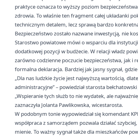
praktyce oznacza to wyższy poziom bezpieczeństwa, 
zdrowia. To właśnie ten fragment całej układanki p
technicznym detalem, lecz sprawą bardzo konkretną
Bezpieczeństwo zostało nazwane inwestycją, nie ko
Starostwo powiatowe mówi o wsparciu dla instytucji 
dodatkowej pozycji w budżecie. W relacji władz powi
zarówno codzienne poczucie bezpieczeństwa, jak i re
formalna deklaracja. Bardziej jak jasny sygnał, gdzie
„Dla nas ludzkie życie jest najwyższą wartością, dl
administracyjne” – powiedział starosta bełchatowski 
„Wspieranie tych służb to nie wydatek, ale najważni
zaznaczyła Jolanta Pawlikowska, wicestarosta.
W podobnym tonie wypowiedział się komendant KPPS
współpraca z samorządem pozwala działać szybciej, be
mienie. To ważny sygnał także dla mieszkańców powi