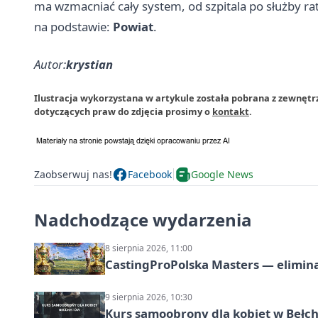
ma wzmacniać cały system, od szpitala po służby ra
na podstawie:
Powiat
.
Autor:
krystian
Ilustracja wykorzystana w artykule została pobrana z zewnętr
dotyczących praw do zdjęcia prosimy o
kontakt
.
Zaobserwuj nas!
Facebook
Google News
Nadchodzące wydarzenia
8 sierpnia 2026, 11:00
CastingProPolska Masters — elimina
9 sierpnia 2026, 10:30
Kurs samoobrony dla kobiet w Bełc