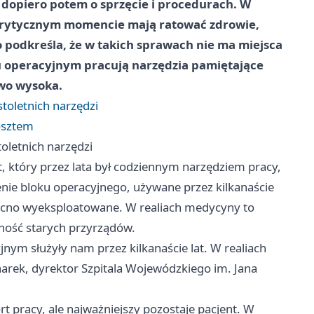
a dopiero potem o sprzęcie i procedurach. W
w krytycznym momencie mają ratować zdrowie,
 podkreśla, że w takich sprawach nie ma miejsca
ku operacyjnym pracują narzędzia pamiętające
owo wysoka.
toletnich narzędzi
osztem
oletnich narzędzi
, który przez lata był codziennym narzędziem pracy,
enie bloku operacyjnego, używane przez kilkanaście
 mocno wyeksploatowane. W realiach medycyny to
wność starych przyrządów.
nym służyły nam przez kilkanaście lat. W realiach
arek, dyrektor Szpitala Wojewódzkiego im. Jana
 pracy, ale najważniejszy pozostaje pacjent. W