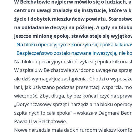
W Bełchatowie najpierw mówiło się o ludziach, 
centrum uwagi znalazły się instytucje, które 
życie i dobytek mieszkańców powiatu. Starostwo
na odkładanie decyzji na później. A gdy na blo
jeszcze minioną epokę, stawka staje się wyjątk
Na bloku operacyjnym skończyła się epoka kilkunas
Bezpieczeństwo zostało nazwane inwestycją, nie k
Na bloku operacyjnym skończyła się epoka kilkunast
W szpitalu w Bełchatowie zwrócono uwagę na sprzęt
ale dziś wymagał już zastąpienia. Chodzi o wyposaż
lat i, jak usłyszano podczas prezentacji wsparcia,
wieczność. Zbyt długa, by bez końca liczyć na spra
„Dotychczasowy sprzęt i narzędzia na bloku operacyj
szpitalnych to cała epoka” – wskazała Dagmara Bedn
Pawła II w Bełchatowie.
Nowe narzędzia mają dać chirurgom większy komfort