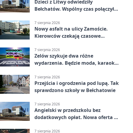
Dzieci z Litwy odwiedziły
Bełchatów. Wspólny czas połączył
regiony
7 sierpnia 2026
Nowy asfalt na ulicy Zamoście.
Kierowców czekają czasowe
utrudnienia
7 sierpnia 2026
Zelów szykuje dwa różne
wydarzenia. Będzie moda, karaoke
i piknik
7 sierpnia 2026
Przejścia i ogrodzenia pod lupą. Tak
sprawdzono szkoły w Bełchatowie
7 sierpnia 2026
Angielski w przedszkolu bez
dodatkowych opłat. Nowa oferta w
Bełchatowie
7 sierpnia 2026