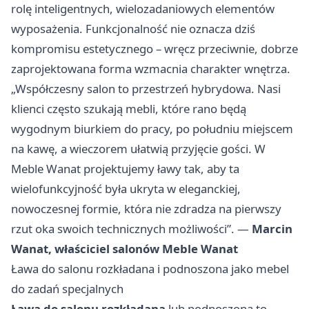
rolę inteligentnych, wielozadaniowych elementów
wyposażenia. Funkcjonalność nie oznacza dziś
kompromisu estetycznego – wręcz przeciwnie, dobrze
zaprojektowana forma wzmacnia charakter wnętrza.
„Współczesny salon to przestrzeń hybrydowa. Nasi
klienci często szukają mebli, które rano będą
wygodnym biurkiem do pracy, po południu miejscem
na kawę, a wieczorem ułatwią przyjęcie gości. W
Meble Wanat projektujemy ławy tak, aby ta
wielofunkcyjność była ukryta w eleganckiej,
nowoczesnej formie, która nie zdradza na pierwszy
rzut oka swoich technicznych możliwości”. —
Marcin
Wanat, właściciel salonów Meble Wanat
Ława do salonu rozkładana i podnoszona jako mebel
do zadań specjalnych
Ława do salonu rozkładana
lub podnoszona to