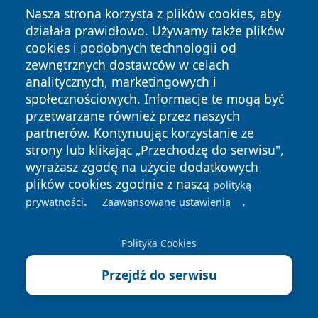
Nasza strona korzysta z plików cookies, aby
Następny >>
działała prawidłowo. Używamy także plików
cookies i podobnych technologii od
Bieg Rzeźnika w wersji online spina Polskę. Zapisy
zewnętrznych dostawców w celach
trwają do 30.04.2026
analitycznych, marketingowych i
społecznościowych. Informacje te mogą być
przetwarzane również przez naszych
partnerów. Kontynuując korzystanie ze
Przydatne dane teleadresowe
strony lub klikając „Przechodzę do serwisu",
wyrażasz zgodę na użycie dodatkowych
Zakład Gospodarki Komunalnej w Ruścu - kontakt,
plików cookies zgodnie z naszą
polityką
.
.
cennik, dostępność
prywatności
Zaawansowane ustawienia
Gminna Biblioteka Publiczna w Kleszczowie - filie,
godziny, karta i katalog
Polityka Cookies
Urząd Gminy Kluki - kontakt, godziny, wydziały i
Przejdź do serwisu
sprawy do załatwienia
Urząd Stanu Cywilnego w Drużbicach - kontakt,