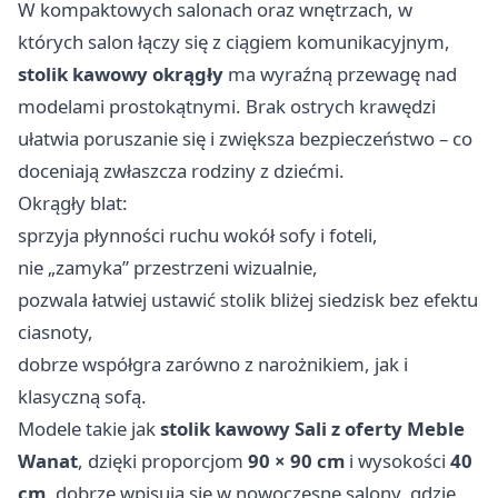
W kompaktowych salonach oraz wnętrzach, w
których salon łączy się z ciągiem komunikacyjnym,
stolik kawowy okrągły
ma wyraźną przewagę nad
modelami prostokątnymi. Brak ostrych krawędzi
ułatwia poruszanie się i zwiększa bezpieczeństwo – co
doceniają zwłaszcza rodziny z dziećmi.
Okrągły blat:
sprzyja płynności ruchu wokół sofy i foteli,
nie „zamyka” przestrzeni wizualnie,
pozwala łatwiej ustawić stolik bliżej siedzisk bez efektu
ciasnoty,
dobrze współgra zarówno z narożnikiem, jak i
klasyczną sofą.
Modele takie jak
stolik kawowy Sali z oferty Meble
Wanat
, dzięki proporcjom
90 × 90 cm
i wysokości
40
cm
, dobrze wpisują się w nowoczesne salony, gdzie