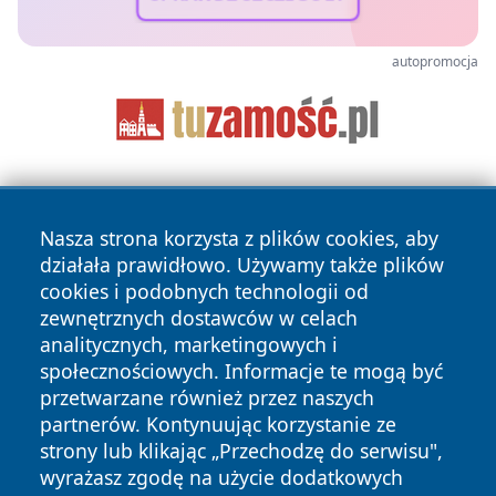
autopromocja
Nasza strona korzysta z plików cookies, aby
działała prawidłowo. Używamy także plików
cookies i podobnych technologii od
zewnętrznych dostawców w celach
Copyright © 2026 belchatowski24.pl Wszystkie prawa
analitycznych, marketingowych i
zastrzeżone.
społecznościowych. Informacje te mogą być
przetwarzane również przez naszych
partnerów. Kontynuując korzystanie ze
Polityka
Polityka
News
Autorzy
strony lub klikając „Przechodzę do serwisu",
Prywatności
Cookies
wyrażasz zgodę na użycie dodatkowych