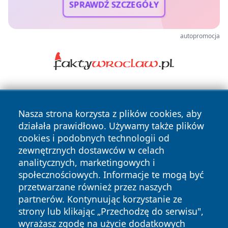
SPRAWDŹ SZCZEGÓŁY
autopromocja
Nasza strona korzysta z plików cookies, aby
działała prawidłowo. Używamy także plików
cookies i podobnych technologii od
zewnętrznych dostawców w celach
Copyright © 2026 belchatowski24.pl Wszystkie prawa
analitycznych, marketingowych i
zastrzeżone.
społecznościowych. Informacje te mogą być
przetwarzane również przez naszych
partnerów. Kontynuując korzystanie ze
Polityka
Polityka
News
Autorzy
strony lub klikając „Przechodzę do serwisu",
Prywatności
Cookies
wyrażasz zgodę na użycie dodatkowych