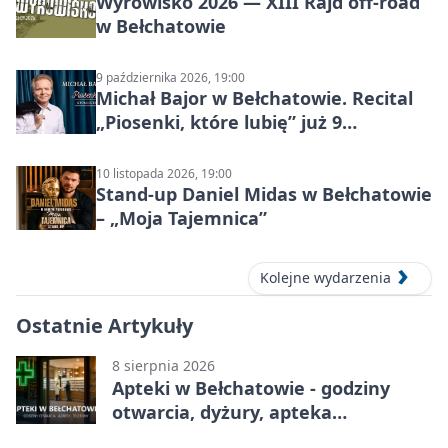
Wyrowisko 2026 — XIII Rajd off‑road
w Bełchatowie
9 października 2026, 19:00
Michał Bajor w Bełchatowie. Recital
„Piosenki, które lubię” już 9
października 2026
10 listopada 2026, 19:00
Stand-up Daniel Midas w Bełchatowie
– „Moja Tajemnica”
Kolejne wydarzenia
Ostatnie Artykuły
8 sierpnia 2026
Apteki w Bełchatowie - godziny
otwarcia, dyżury, apteka
całodobowa